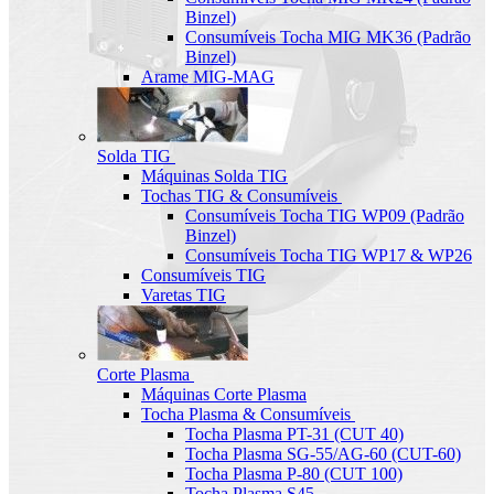
Binzel)
Consumíveis Tocha MIG MK36 (Padrão
Binzel)
Arame MIG-MAG
Solda TIG
Máquinas Solda TIG
Tochas TIG & Consumíveis
Consumíveis Tocha TIG WP09 (Padrão
Binzel)
Consumíveis Tocha TIG WP17 & WP26
Consumíveis TIG
Varetas TIG
Corte Plasma
Máquinas Corte Plasma
Tocha Plasma & Consumíveis
Tocha Plasma PT-31 (CUT 40)
Tocha Plasma SG-55/AG-60 (CUT-60)
Tocha Plasma P-80 (CUT 100)
Tocha Plasma S45