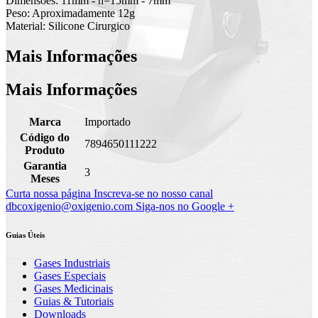
Dimensões: 11mm - h=15mm - 7mm
Peso: Aproximadamente 12g
Material: Silicone Cirurgico
Mais Informações
Mais Informações
Marca
Importado
Código do
7894650111222
Produto
Garantia
3
Meses
Curta nossa página
Inscreva-se no nosso canal
dbcoxigenio@oxigenio.com
Siga-nos no Google +
Guias Úteis
Gases Industriais
Gases Especiais
Gases Medicinais
Guias & Tutoriais
Downloads