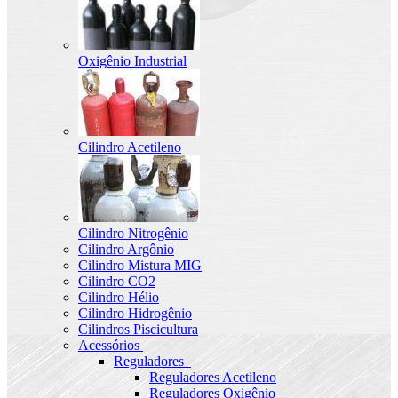
Oxigênio Industrial
Cilindro Acetileno
Cilindro Nitrogênio
Cilindro Argônio
Cilindro Mistura MIG
Cilindro CO2
Cilindro Hélio
Cilindro Hidrogênio
Cilindros Piscicultura
Acessórios
Reguladores
Reguladores Acetileno
Reguladores Oxigênio