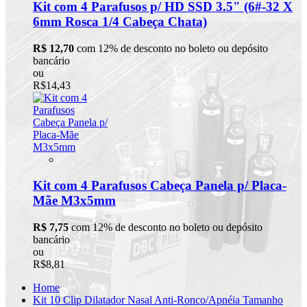
Kit com 4 Parafusos p/ HD SSD 3.5" (6#-32 X
6mm Rosca 1/4 Cabeça Chata)
R$ 12,70
com 12% de desconto no boleto ou depósito
bancário
ou
R$14,43
Kit com 4 Parafusos Cabeça Panela p/ Placa-
Mãe M3x5mm
R$ 7,75
com 12% de desconto no boleto ou depósito
bancário
ou
R$8,81
Home
Kit 10 Clip Dilatador Nasal Anti-Ronco/Apnéia Tamanho