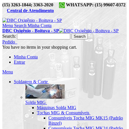
(15) 3263-1844; 3363-2020
WHATSAPP: (15) 99607-0372
Central de Atendimento
Menu
Search
Minha Conta
DBC Oxigênio - Boituva - SP
Search:
Search
Pedido
You have no items in your shopping cart.
Minha Conta
Entrar
Menu
Soldagem & Corte
Solda MIG
Máquinas Solda MIG
Tochas MIG & Consumíveis
Consumíveis Tocha MIG MK15 (Padrão
Binzel)
Consumíveis Tocha MIG MK24 (Padrão