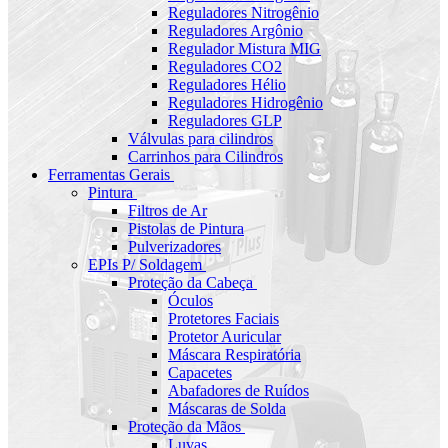
Reguladores Nitrogênio
Reguladores Argônio
Regulador Mistura MIG
Reguladores CO2
Reguladores Hélio
Reguladores Hidrogênio
Reguladores GLP
Válvulas para cilindros
Carrinhos para Cilindros
Ferramentas Gerais
Pintura
Filtros de Ar
Pistolas de Pintura
Pulverizadores
EPIs P/ Soldagem
Proteção da Cabeça
Óculos
Protetores Faciais
Protetor Auricular
Máscara Respiratória
Capacetes
Abafadores de Ruídos
Máscaras de Solda
Proteção da Mãos
Luvas