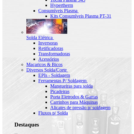
Hypertherm
Consumíveis Plasma
Kits Consumíveis Plasma PT-31
Solda Elétrica
Inversoras
Retificadoras
Transformadoras
Acessórios
Maçaricos & Bicos
Diversos Solda/Corte
EPIs - Soldagem
Ferramentas P/ Soldagem
Mangueiras para solda
Picadeiras
Porta Eletrodos & Garras
Carrinhos para Máquinas
Alicates de pressão p/ soldagem
Fluxos p/ Solda
Destaques