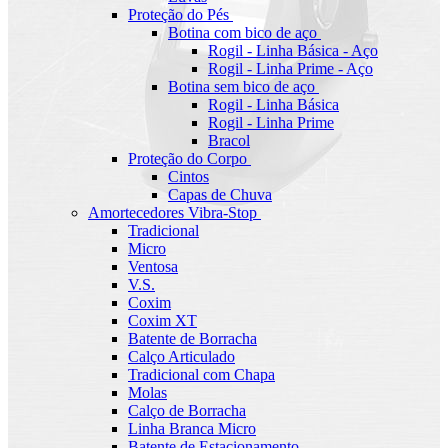
Proteção do Pés
Botina com bico de aço
Rogil - Linha Básica - Aço
Rogil - Linha Prime - Aço
Botina sem bico de aço
Rogil - Linha Básica
Rogil - Linha Prime
Bracol
Proteção do Corpo
Cintos
Capas de Chuva
Amortecedores Vibra-Stop
Tradicional
Micro
Ventosa
V.S.
Coxim
Coxim XT
Batente de Borracha
Calço Articulado
Tradicional com Chapa
Molas
Calço de Borracha
Linha Branca Micro
Batente de Estacionamento