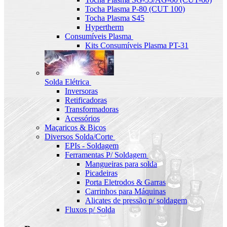
Tocha Plasma P-80 (CUT 100)
Tocha Plasma S45
Hypertherm
Consumíveis Plasma
Kits Consumíveis Plasma PT-31
Solda Elétrica
Inversoras
Retificadoras
Transformadoras
Acessórios
Maçaricos & Bicos
Diversos Solda/Corte
EPIs - Soldagem
Ferramentas P/ Soldagem
Mangueiras para solda
Picadeiras
Porta Eletrodos & Garras
Carrinhos para Máquinas
Alicates de pressão p/ soldagem
Fluxos p/ Solda