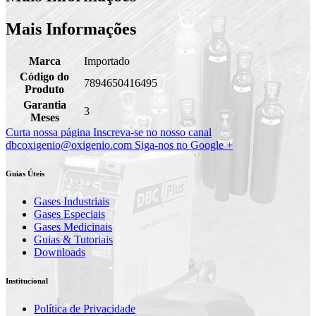
Mais Informações
Marca
Importado
Código do
7894650416495
Produto
Garantia
3
Meses
Curta nossa página
Inscreva-se no nosso canal
dbcoxigenio@oxigenio.com
Siga-nos no Google +
Guias Úteis
Gases Industriais
Gases Especiais
Gases Medicinais
Guias & Tutoriais
Downloads
Institucional
Política de Privacidade