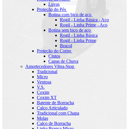
Luvas
Proteção do Pés
Botina com bico de aço
Rogil - Linha Básica - Aço
Rogil - Linha Prime - Aço
Botina sem bico de aço
Rogil - Linha Básica
Rogil - Linha Prime
Bracol
Proteção do Corpo
Cintos
Capas de Chuva
Amortecedores Vibra-Stop
Tradicional
Micro
Ventosa
V.S.
Coxim
Coxim XT
Batente de Borracha
Calço Articulado
Tradicional com Chapa
Molas
Calço de Borracha
Linha Branca Micro