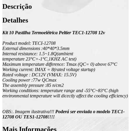
Descrição
Detalhes
Kit 10 Pastilha Termoelétrica Peltier TEC1-12708 12v
Product model: TECI-12708
External dimensions :40*40*3.5mm
Internal resistance: 1.5~1.8Q(ambient
temperature 23°C+-1°C,1KHZ AC test)
Maximum temperature difference: Tmax (QC= 0) above 67°C
Working current: IMAX = 8(rated voltage startup)
Rated voltage : DC12V (VMAX: 15.5V)
Cooling power :77w QCmax
The assembly pressure :85 n/cm2
Working conditions: temperature range and -55°C~83°C (high
environmental temperature will dicectly affect the cooling efficiency)
OBS:. Imagem ilustrativa!!!
Poderá ser enviada o modelo TEC1-
12708 OU TES1-12708!!!!
Mais Informações