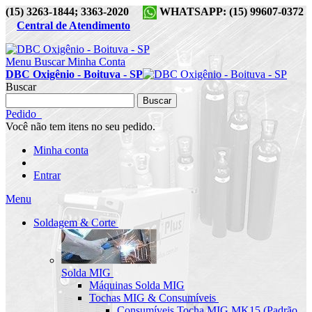
(15) 3263-1844; 3363-2020
WHATSAPP: (15) 99607-0372
Central de Atendimento
Menu
Buscar
Minha Conta
DBC Oxigênio - Boituva - SP
Buscar
Buscar
Pedido
Você não tem itens no seu pedido.
Minha conta
Entrar
Menu
Soldagem & Corte
Solda MIG
Máquinas Solda MIG
Tochas MIG & Consumíveis
Consumíveis Tocha MIG MK15 (Padrão