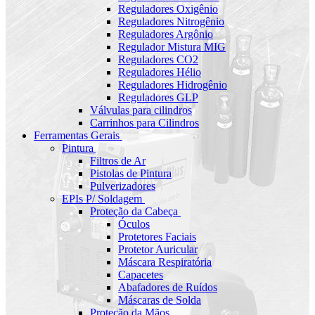
Reguladores Oxigênio
Reguladores Nitrogênio
Reguladores Argônio
Regulador Mistura MIG
Reguladores CO2
Reguladores Hélio
Reguladores Hidrogênio
Reguladores GLP
Válvulas para cilindros
Carrinhos para Cilindros
Ferramentas Gerais
Pintura
Filtros de Ar
Pistolas de Pintura
Pulverizadores
EPIs P/ Soldagem
Proteção da Cabeça
Óculos
Protetores Faciais
Protetor Auricular
Máscara Respiratória
Capacetes
Abafadores de Ruídos
Máscaras de Solda
Proteção da Mãos