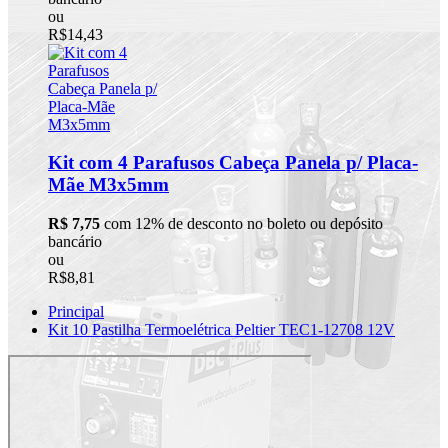
ou
R$14,43
Kit com 4 Parafusos Cabeça Panela p/ Placa-
Mãe M3x5mm
R$ 7,75
com 12% de desconto no boleto ou depósito
bancário
ou
R$8,81
Principal
Kit 10 Pastilha Termoelétrica Peltier TEC1-12708 12V