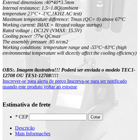
External dimensions :40*40*3.5mm
Internal resistance: 1.5~1.8Q(ambient
temperature 23°C+-1°C,1KHZ AC test)
Maximum temperature difference: Tmax (QC= 0) above 67°C
Working current: IMAX = 8(rated voltage startup)
Rated voltage : DC12V (VMAX: 15.5V)
Cooling power :77w QCmax
The assembly pressure :85 n/cm2
Working conditions: temperature range and -55°C~83°C (high
environmental temperature will dicectly affect the cooling efficiency)
OBS:. Imagem ilustrativa!!!
Poderá ser enviada o modelo TEC1-
12708 OU TES1-12708!!!!
Inscrever-se para alerta de preço
Inscreva-se para ser notificado
quando este produto voltar ao estoque
Estimativa de frete
*
CEP
Cotar
Descrição
Mais Informações