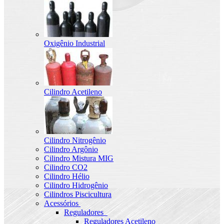
Oxigênio Industrial
Cilindro Acetileno
Cilindro Nitrogênio
Cilindro Argônio
Cilindro Mistura MIG
Cilindro CO2
Cilindro Hélio
Cilindro Hidrogênio
Cilindros Piscicultura
Acessórios
Reguladores
Reguladores Acetileno