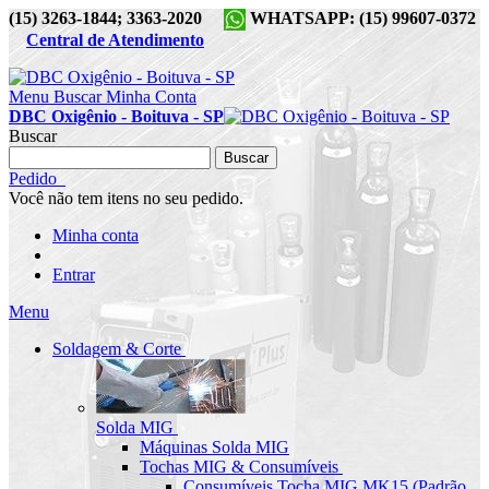
(15) 3263-1844; 3363-2020
WHATSAPP: (15) 99607-0372
Central de Atendimento
Menu
Buscar
Minha Conta
DBC Oxigênio - Boituva - SP
Buscar
Buscar
Pedido
Você não tem itens no seu pedido.
Minha conta
Entrar
Menu
Soldagem & Corte
Solda MIG
Máquinas Solda MIG
Tochas MIG & Consumíveis
Consumíveis Tocha MIG MK15 (Padrão