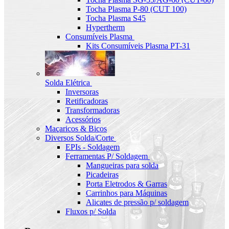
Tocha Plasma P-80 (CUT 100)
Tocha Plasma S45
Hypertherm
Consumíveis Plasma
Kits Consumíveis Plasma PT-31
Solda Elétrica
Inversoras
Retificadoras
Transformadoras
Acessórios
Maçaricos & Bicos
Diversos Solda/Corte
EPIs - Soldagem
Ferramentas P/ Soldagem
Mangueiras para solda
Picadeiras
Porta Eletrodos & Garras
Carrinhos para Máquinas
Alicates de pressão p/ soldagem
Fluxos p/ Solda