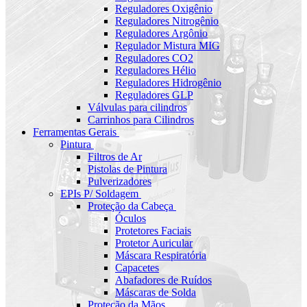
Reguladores Oxigênio
Reguladores Nitrogênio
Reguladores Argônio
Regulador Mistura MIG
Reguladores CO2
Reguladores Hélio
Reguladores Hidrogênio
Reguladores GLP
Válvulas para cilindros
Carrinhos para Cilindros
Ferramentas Gerais
Pintura
Filtros de Ar
Pistolas de Pintura
Pulverizadores
EPIs P/ Soldagem
Proteção da Cabeça
Óculos
Protetores Faciais
Protetor Auricular
Máscara Respiratória
Capacetes
Abafadores de Ruídos
Máscaras de Solda
Proteção da Mãos