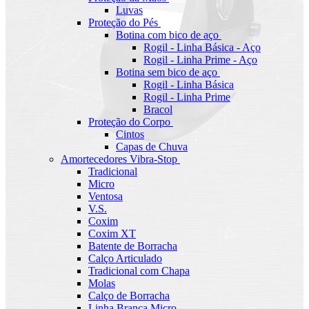
Luvas
Proteção do Pés
Botina com bico de aço
Rogil - Linha Básica - Aço
Rogil - Linha Prime - Aço
Botina sem bico de aço
Rogil - Linha Básica
Rogil - Linha Prime
Bracol
Proteção do Corpo
Cintos
Capas de Chuva
Amortecedores Vibra-Stop
Tradicional
Micro
Ventosa
V.S.
Coxim
Coxim XT
Batente de Borracha
Calço Articulado
Tradicional com Chapa
Molas
Calço de Borracha
Linha Branca Micro