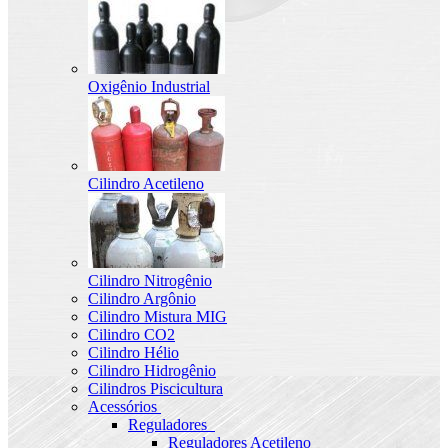
Oxigênio Industrial
Cilindro Acetileno
Cilindro Nitrogênio
Cilindro Argônio
Cilindro Mistura MIG
Cilindro CO2
Cilindro Hélio
Cilindro Hidrogênio
Cilindros Piscicultura
Acessórios
Reguladores
Reguladores Acetileno