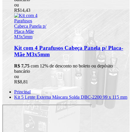
ou
R$14,43
Kit com 4 Parafusos Cabeça Panela p/ Placa-
Mãe M3x5mm
R$ 7,75
com 12% de desconto no boleto ou depósito
bancário
ou
R$8,81
Principal
Kit 5 Lente Externa Máscara Solda DBC-2200 99 x 115 mm