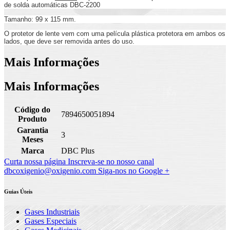
de solda automáticas DBC-2200
Tamanho: 99 x 115 mm.
O protetor de lente vem com uma película plástica protetora em ambos os
lados, que deve ser removida antes do uso.
Mais Informações
Mais Informações
Código do
7894650051894
Produto
Garantia
3
Meses
Marca
DBC Plus
Curta nossa página
Inscreva-se no nosso canal
dbcoxigenio@oxigenio.com
Siga-nos no Google +
Guias Úteis
Gases Industriais
Gases Especiais