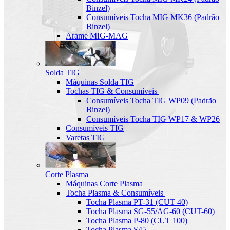
Binzel)
Consumíveis Tocha MIG MK36 (Padrão
Binzel)
Arame MIG-MAG
Solda TIG
Máquinas Solda TIG
Tochas TIG & Consumíveis
Consumíveis Tocha TIG WP09 (Padrão
Binzel)
Consumíveis Tocha TIG WP17 & WP26
Consumíveis TIG
Varetas TIG
Corte Plasma
Máquinas Corte Plasma
Tocha Plasma & Consumíveis
Tocha Plasma PT-31 (CUT 40)
Tocha Plasma SG-55/AG-60 (CUT-60)
Tocha Plasma P-80 (CUT 100)
Tocha Plasma S45