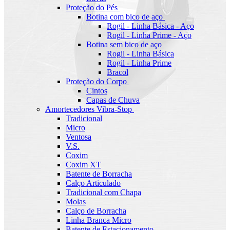
Proteção do Pés
Botina com bico de aço
Rogil - Linha Básica - Aço
Rogil - Linha Prime - Aço
Botina sem bico de aço
Rogil - Linha Básica
Rogil - Linha Prime
Bracol
Proteção do Corpo
Cintos
Capas de Chuva
Amortecedores Vibra-Stop
Tradicional
Micro
Ventosa
V.S.
Coxim
Coxim XT
Batente de Borracha
Calço Articulado
Tradicional com Chapa
Molas
Calço de Borracha
Linha Branca Micro
Batente de Estacionamento