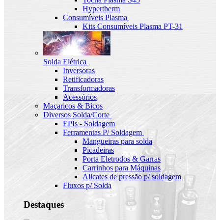
Hypertherm
Consumíveis Plasma
Kits Consumíveis Plasma PT-31
Solda Elétrica
Inversoras
Retificadoras
Transformadoras
Acessórios
Maçaricos & Bicos
Diversos Solda/Corte
EPIs - Soldagem
Ferramentas P/ Soldagem
Mangueiras para solda
Picadeiras
Porta Eletrodos & Garras
Carrinhos para Máquinas
Alicates de pressão p/ soldagem
Fluxos p/ Solda
Destaques