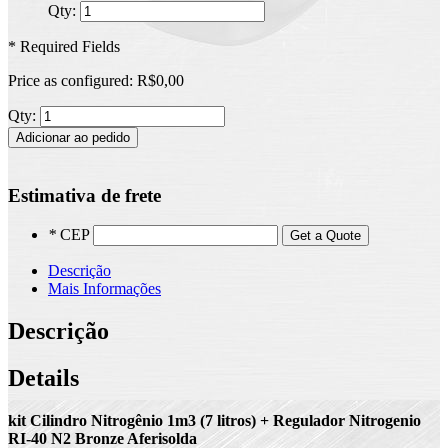
Qty:
* Required Fields
Price as configured:
R$0,00
Qty:
Adicionar ao pedido
Estimativa de frete
*
CEP
Get a Quote
Descrição
Mais Informações
Descrição
Details
kit Cilindro Nitrogênio 1m3 (7 litros) + Regulador Nitrogenio
RI-40 N2 Bronze Aferisolda