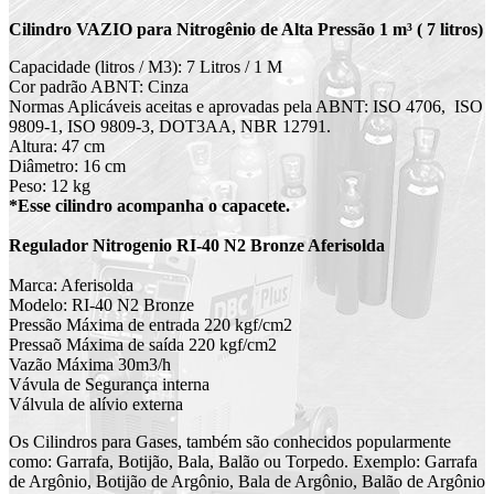
Cilindro VAZIO para Nitrogênio de Alta Pressão 1 m³ ( 7 litros)
Capacidade (litros / M3): 7 Litros / 1 M
Cor padrão ABNT: Cinza
Normas Aplicáveis aceitas e aprovadas pela ABNT: ISO 4706, ISO
9809-1, ISO 9809-3, DOT3AA, NBR 12791.
Altura: 47 cm
Diâmetro: 16 cm
Peso: 12 kg
*Esse cilindro acompanha o capacete.
Regulador Nitrogenio RI-40 N2 Bronze Aferisolda
Marca: Aferisolda
Modelo: RI-40 N2 Bronze
Pressão Máxima de entrada 220 kgf/cm2
Pressaõ Máxima de saída 220 kgf/cm2
Vazão Máxima 30m3/h
Vávula de Segurança interna
Válvula de alívio externa
Os Cilindros para Gases, também são conhecidos popularmente
como: Garrafa, Botijão, Bala, Balão ou Torpedo. Exemplo: Garrafa
de Argônio, Botijão de Argônio, Bala de Argônio, Balão de Argônio