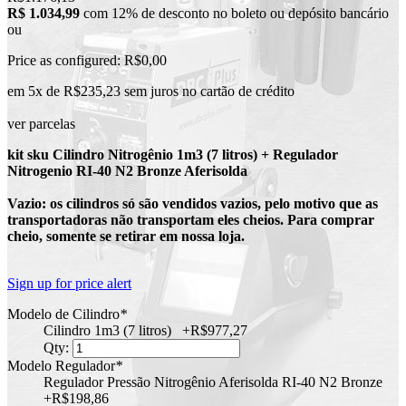
R$ 1.034,99
com 12% de desconto no boleto ou depósito bancário
ou
Price as configured:
R$0,00
em 5x de R$235,23 sem juros no cartão de crédito
ver parcelas
kit sku Cilindro Nitrogênio 1m3 (7 litros) + Regulador
Nitrogenio RI-40 N2 Bronze Aferisolda
Vazio: os cilindros só são vendidos vazios, pelo motivo que as
transportadoras não transportam eles cheios. Para comprar
cheio, somente se retirar em nossa loja.
Sign up for price alert
Modelo de Cilindro
*
Cilindro 1m3 (7 litros)
+
R$977,27
Qty:
Modelo Regulador
*
Regulador Pressão Nitrogênio Aferisolda RI-40 N2 Bronze
+
R$198,86