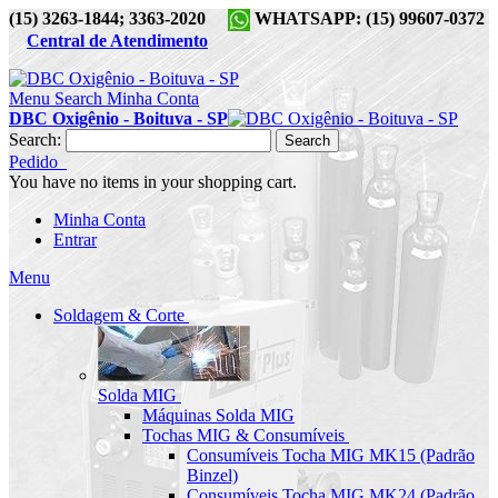
(15) 3263-1844; 3363-2020
WHATSAPP: (15) 99607-0372
Central de Atendimento
Menu
Search
Minha Conta
DBC Oxigênio - Boituva - SP
Search:
Search
Pedido
You have no items in your shopping cart.
Minha Conta
Entrar
Menu
Soldagem & Corte
Solda MIG
Máquinas Solda MIG
Tochas MIG & Consumíveis
Consumíveis Tocha MIG MK15 (Padrão
Binzel)
Consumíveis Tocha MIG MK24 (Padrão