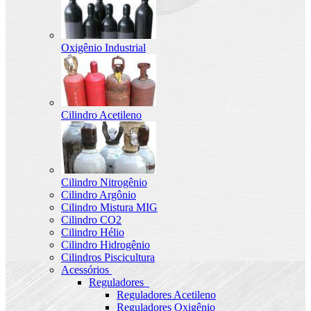
Oxigênio Industrial
Cilindro Acetileno
Cilindro Nitrogênio
Cilindro Argônio
Cilindro Mistura MIG
Cilindro CO2
Cilindro Hélio
Cilindro Hidrogênio
Cilindros Piscicultura
Acessórios
Reguladores
Reguladores Acetileno
Reguladores Oxigênio