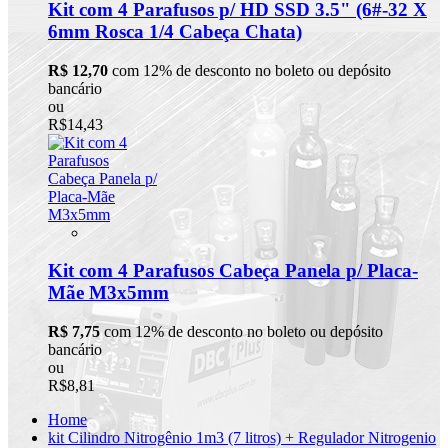
Kit com 4 Parafusos p/ HD SSD 3.5" (6#-32 X
6mm Rosca 1/4 Cabeça Chata)
R$ 12,70
com 12% de desconto no boleto ou depósito
bancário
ou
R$14,43
Kit com 4 Parafusos Cabeça Panela p/ Placa-
Mãe M3x5mm
R$ 7,75
com 12% de desconto no boleto ou depósito
bancário
ou
R$8,81
Home
kit Cilindro Nitrogênio 1m3 (7 litros) + Regulador Nitrogenio