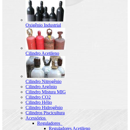
Oxigênio Industrial
Cilindro Acetileno
Cilindro Nitrogênio
Cilindro Argônio
Cilindro Mistura MIG
Cilindro CO2
Cilindro Hélio
Cilindro Hidrogênio
Cilindros Piscicultura
Acessórios
Reguladores
Reguladores Acetileno