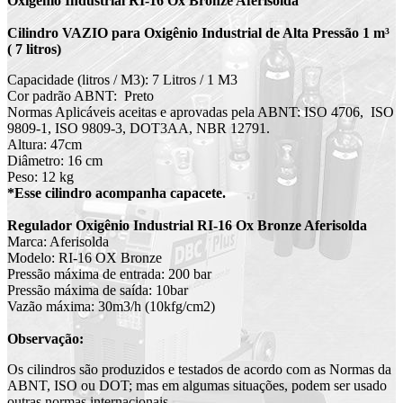
Oxigênio Industrial RI-16 Ox Bronze Aferisolda
Cilindro VAZIO para Oxigênio Industrial de Alta Pressão 1 m³
( 7 litros)
Capacidade (litros / M3): 7 Litros / 1 M3
Cor padrão ABNT: Preto
Normas Aplicáveis aceitas e aprovadas pela ABNT: ISO 4706, ISO
9809-1, ISO 9809-3, DOT3AA, NBR 12791.
Altura: 47cm
Diâmetro: 16 cm
Peso: 12 kg
*Esse cilindro acompanha capacete.
Regulador Oxigênio Industrial RI-16 Ox Bronze Aferisolda
Marca: Aferisolda
Modelo: RI-16 OX Bronze
Pressão máxima de entrada: 200 bar
Pressão máxima de saída: 10bar
Vazão máxima: 30m3/h (10kfg/cm2)
Observação:
Os cilindros são produzidos e testados de acordo com as Normas da
ABNT, ISO ou DOT; mas em algumas situações, podem ser usado
outras normas internacionais.