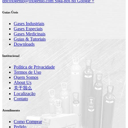
dbcoxigenio@oxigenio.com
Siga-nos no Google +
Guias Úteis
Gases Industriais
Gases Especiais
Gases Medicinais
Guias & Tutoriais
Downloads
Institucional
Política de Privacidade
Termos de Uso
Quem Somos
About Us
关于我么
Localização
Contato
Atendimento
Como Comprar
Pedido