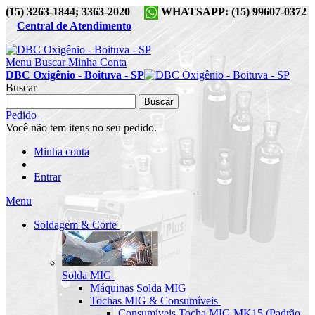
(15) 3263-1844; 3363-2020
WHATSAPP: (15) 99607-0372
Central de Atendimento
Menu
Buscar
Minha Conta
DBC Oxigênio - Boituva - SP
Buscar
Buscar
Pedido
Você não tem itens no seu pedido.
Minha conta
Entrar
Menu
Soldagem & Corte
Solda MIG
Máquinas Solda MIG
Tochas MIG & Consumíveis
Consumíveis Tocha MIG MK15 (Padrão