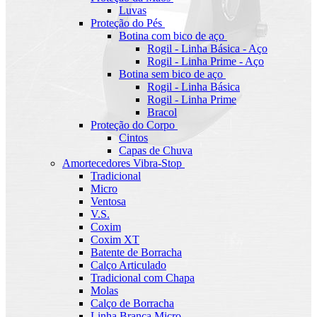
Luvas
Proteção do Pés
Botina com bico de aço
Rogil - Linha Básica - Aço
Rogil - Linha Prime - Aço
Botina sem bico de aço
Rogil - Linha Básica
Rogil - Linha Prime
Bracol
Proteção do Corpo
Cintos
Capas de Chuva
Amortecedores Vibra-Stop
Tradicional
Micro
Ventosa
V.S.
Coxim
Coxim XT
Batente de Borracha
Calço Articulado
Tradicional com Chapa
Molas
Calço de Borracha
Linha Branca Micro