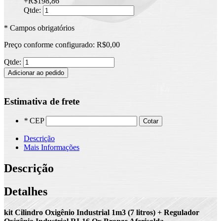
+
R$198,86
Qtde:
* Campos obrigatórios
Preço conforme configurado:
R$0,00
Qtde:
Adicionar ao pedido
Estimativa de frete
*
CEP
Cotar
Descrição
Mais Informações
Descrição
Detalhes
kit Cilindro Oxigênio Industrial 1m3 (7 litros) + Regulador