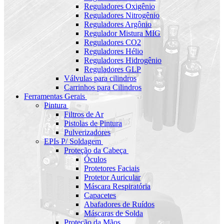
Reguladores Oxigênio
Reguladores Nitrogênio
Reguladores Argônio
Regulador Mistura MIG
Reguladores CO2
Reguladores Hélio
Reguladores Hidrogênio
Reguladores GLP
Válvulas para cilindros
Carrinhos para Cilindros
Ferramentas Gerais
Pintura
Filtros de Ar
Pistolas de Pintura
Pulverizadores
EPIs P/ Soldagem
Proteção da Cabeça
Óculos
Protetores Faciais
Protetor Auricular
Máscara Respiratória
Capacetes
Abafadores de Ruídos
Máscaras de Solda
Proteção da Mãos