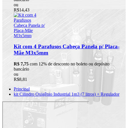
ou
R$14,43
Kit com 4 Parafusos Cabeça Panela p/ Placa-
Mãe M3x5mm
R$ 7,75
com 12% de desconto no boleto ou depósito
bancário
ou
R$8,81
Principal
kit Cilindro Oxigênio Industrial 1m3 (7 litros) + Regulador