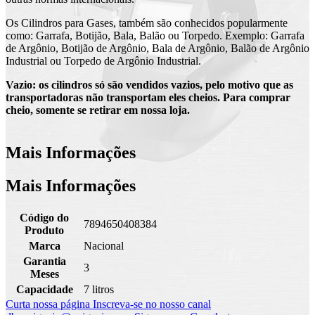
Os Cilindros para Gases, também são conhecidos popularmente
como: Garrafa, Botijão, Bala, Balão ou Torpedo. Exemplo: Garrafa
de Argônio, Botijão de Argônio, Bala de Argônio, Balão de Argônio
Industrial ou Torpedo de Argônio Industrial.
Vazio: os cilindros só são vendidos vazios, pelo motivo que as
transportadoras não transportam eles cheios. Para comprar
cheio, somente se retirar em nossa loja.
Mais Informações
Mais Informações
Código do
7894650408384
Produto
Marca
Nacional
Garantia
3
Meses
Capacidade
7 litros
Curta nossa página
Inscreva-se no nosso canal