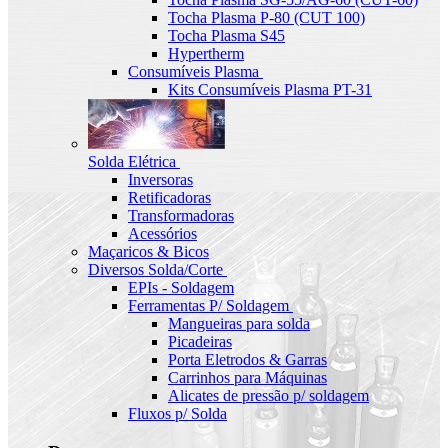
Tocha Plasma P-80 (CUT 100)
Tocha Plasma S45
Hypertherm
Consumíveis Plasma
Kits Consumíveis Plasma PT-31
Solda Elétrica
Inversoras
Retificadoras
Transformadoras
Acessórios
Maçaricos & Bicos
Diversos Solda/Corte
EPIs - Soldagem
Ferramentas P/ Soldagem
Mangueiras para solda
Picadeiras
Porta Eletrodos & Garras
Carrinhos para Máquinas
Alicates de pressão p/ soldagem
Fluxos p/ Solda