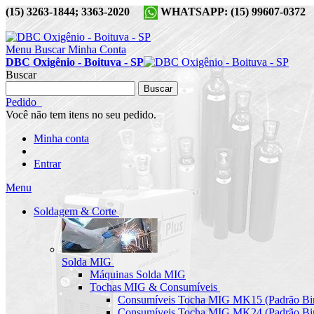
(15) 3263-1844; 3363-2020
WHATSAPP: (15) 99607-037
Menu
Buscar
Minha Conta
DBC Oxigênio - Boituva - SP
Buscar
Buscar
Pedido
Você não tem itens no seu pedido.
Minha conta
Entrar
Menu
Soldagem & Corte
Solda MIG
Máquinas Solda MIG
Tochas MIG & Consumíveis
Consumíveis Tocha MIG MK15 (Padrão Bin
Consumíveis Tocha MIG MK24 (Padrão Bin