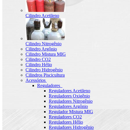
Cilindro Acetileno
Cilindro Nitrogênio
Cilindro Argônio
Cilindro Mistura MIG
Cilindro CO2
Cilindro Hélio
Cilindro Hidrogênio
Cilindros Piscicultura
Acessórios
Reguladores
Reguladores Acetileno
Reguladores Oxigênio
Reguladores Nitrogênio
Reguladores Argônio
Regulador Mistura MIG
Reguladores CO2
Reguladores Hélio
Reguladores Hidrogênio