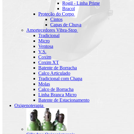
Rogil - Linha Prime
Bracol
Proteção do Corpo
Cintos
Capas de Chuva
Amortecedores Vibra-Stop
Tradicional
Micro
Ventosa
V.S.
Coxim
Coxim XT
Batente de Borracha
Calço Articulado
Tradicional com Chapa
Molas
Calço de Borracha
Linha Branca Micro
Batente de Estacionamento
Oxigenoterapia