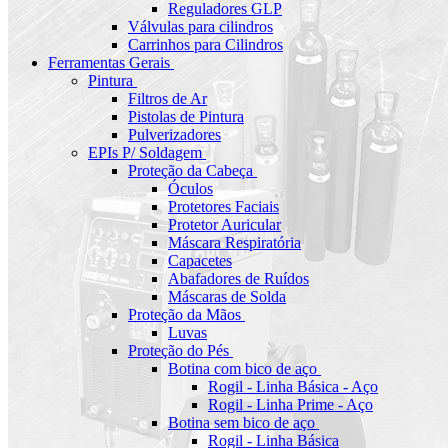
Reguladores GLP
Válvulas para cilindros
Carrinhos para Cilindros
Ferramentas Gerais
Pintura
Filtros de Ar
Pistolas de Pintura
Pulverizadores
EPIs P/ Soldagem
Proteção da Cabeça
Óculos
Protetores Faciais
Protetor Auricular
Máscara Respiratória
Capacetes
Abafadores de Ruídos
Máscaras de Solda
Proteção da Mãos
Luvas
Proteção do Pés
Botina com bico de aço
Rogil - Linha Básica - Aço
Rogil - Linha Prime - Aço
Botina sem bico de aço
Rogil - Linha Básica