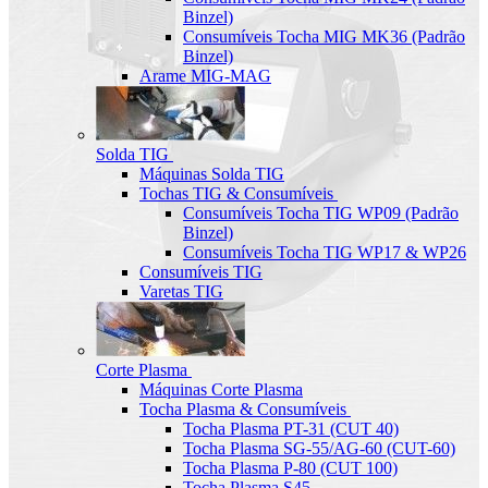
Binzel)
Consumíveis Tocha MIG MK36 (Padrão
Binzel)
Arame MIG-MAG
Solda TIG
Máquinas Solda TIG
Tochas TIG & Consumíveis
Consumíveis Tocha TIG WP09 (Padrão
Binzel)
Consumíveis Tocha TIG WP17 & WP26
Consumíveis TIG
Varetas TIG
Corte Plasma
Máquinas Corte Plasma
Tocha Plasma & Consumíveis
Tocha Plasma PT-31 (CUT 40)
Tocha Plasma SG-55/AG-60 (CUT-60)
Tocha Plasma P-80 (CUT 100)
Tocha Plasma S45