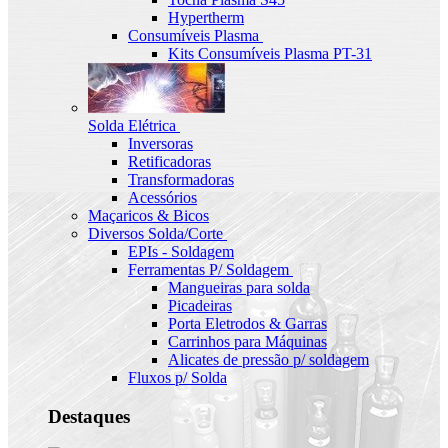
Hypertherm
Consumíveis Plasma
Kits Consumíveis Plasma PT-31
Solda Elétrica
Inversoras
Retificadoras
Transformadoras
Acessórios
Maçaricos & Bicos
Diversos Solda/Corte
EPIs - Soldagem
Ferramentas P/ Soldagem
Mangueiras para solda
Picadeiras
Porta Eletrodos & Garras
Carrinhos para Máquinas
Alicates de pressão p/ soldagem
Fluxos p/ Solda
Destaques