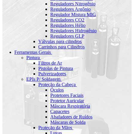
Reguladores Nitrogênio
Reguladores Argônio
Regulador Mistura MIG
Reguladores CO2
Reguladores Hélio
Reguladores Hidrogênio
Reguladores GLP
Válvulas para cilindros
Carrinhos para Cilindros
Ferramentas Gerais
Pintura
Filtros de Ar
Pistolas de Pintura
Pulverizadores
EPIs P/ Soldagem
Proteção da Cabeça
Óculos
Protetores Faciais
Protetor Auricular
Máscara Respiratória
Capacetes
Abafadores de Ruídos
Máscaras de Solda
Proteção da Mãos
Luvas