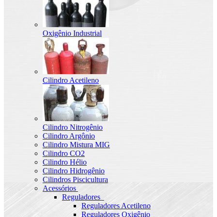
Oxigênio Industrial
Cilindro Acetileno
Cilindro Nitrogênio
Cilindro Argônio
Cilindro Mistura MIG
Cilindro CO2
Cilindro Hélio
Cilindro Hidrogênio
Cilindros Piscicultura
Acessórios
Reguladores
Reguladores Acetileno
Reguladores Oxigênio