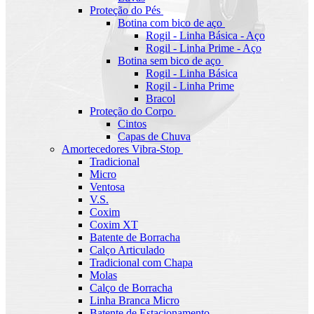
Proteção do Pés
Botina com bico de aço
Rogil - Linha Básica - Aço
Rogil - Linha Prime - Aço
Botina sem bico de aço
Rogil - Linha Básica
Rogil - Linha Prime
Bracol
Proteção do Corpo
Cintos
Capas de Chuva
Amortecedores Vibra-Stop
Tradicional
Micro
Ventosa
V.S.
Coxim
Coxim XT
Batente de Borracha
Calço Articulado
Tradicional com Chapa
Molas
Calço de Borracha
Linha Branca Micro
Batente de Estacionamento