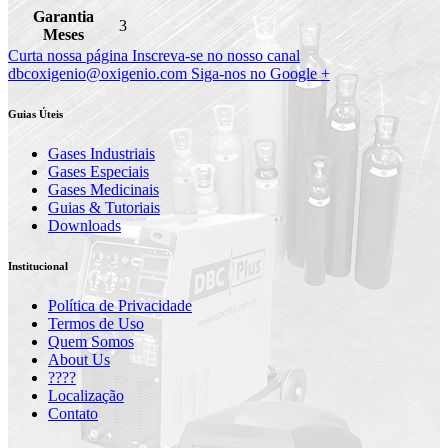
Garantia
3
Meses
Curta nossa página
Inscreva-se no nosso canal
dbcoxigenio@oxigenio.com
Siga-nos no Google +
Guias Úteis
Gases Industriais
Gases Especiais
Gases Medicinais
Guias & Tutoriais
Downloads
Institucional
Política de Privacidade
Termos de Uso
Quem Somos
About Us
????
Localização
Contato