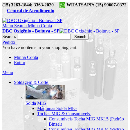
(15) 3263-1844; 3363-2020
WHATSAPP: (15) 99607-0372
Central de Atendimento
Menu
Search
Minha Conta
DBC Oxigênio - Boituva - SP
Search:
Search
Pedido
You have no items in your shopping cart.
Minha Conta
Entrar
Menu
Soldagem & Corte
Solda MIG
Máquinas Solda MIG
Tochas MIG & Consumíveis
Consumíveis Tocha MIG MK15 (Padrão
Binzel)
Consumíveis Tocha MIG MK24 (Padrão