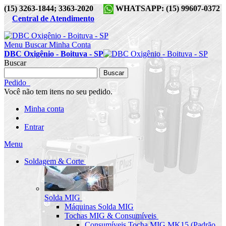
(15) 3263-1844; 3363-2020
WHATSAPP: (15) 99607-0372
Central de Atendimento
Menu
Buscar
Minha Conta
DBC Oxigênio - Boituva - SP
Buscar
Buscar
Pedido
Você não tem itens no seu pedido.
Minha conta
Entrar
Menu
Soldagem & Corte
Solda MIG
Máquinas Solda MIG
Tochas MIG & Consumíveis
Consumíveis Tocha MIG MK15 (Padrão