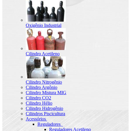
Oxigênio Industrial
Cilindro Acetileno
Cilindro Nitrogênio
Cilindro Argônio
Cilindro Mistura MIG
Cilindro CO2
Cilindro Hélio
Cilindro Hidrogênio
Cilindros Piscicultura
Acessórios
Reguladores
Reguladores Acetileno