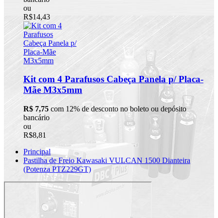
ou
R$14,43
Kit com 4 Parafusos Cabeça Panela p/ Placa-
Mãe M3x5mm
R$ 7,75
com 12% de desconto no boleto ou depósito
bancário
ou
R$8,81
Principal
Pastilha de Freio Kawasaki VULCAN 1500 Dianteira
(Potenza PTZ229GT)