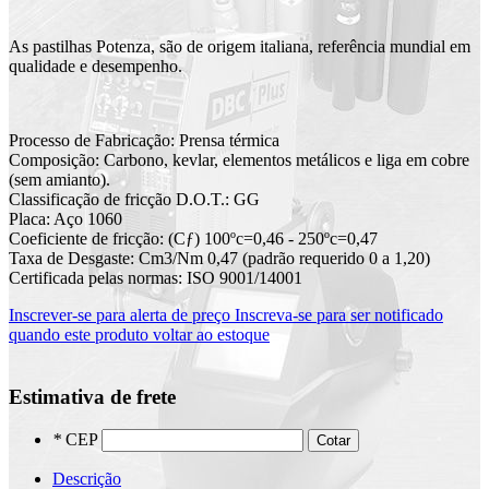
As pastilhas Potenza, são de origem italiana, referência mundial em
qualidade e desempenho.
Processo de Fabricação: Prensa térmica
Composição: Carbono, kevlar, elementos metálicos e liga em cobre
(sem amianto).
Classificação de fricção D.O.T.: GG
Placa: Aço 1060
Coeficiente de fricção: (Cƒ) 100ºc=0,46 - 250ºc=0,47
Taxa de Desgaste: Cm3/Nm 0,47 (padrão requerido 0 a 1,20)
Certificada pelas normas: ISO 9001/14001
Inscrever-se para alerta de preço
Inscreva-se para ser notificado
quando este produto voltar ao estoque
Estimativa de frete
*
CEP
Cotar
Descrição