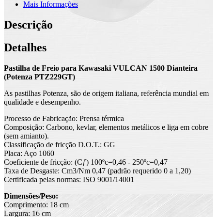
Mais Informações
Descrição
Detalhes
Pastilha de Freio para Kawasaki VULCAN 1500 Dianteira
(Potenza PTZ229GT)
As pastilhas Potenza, são de origem italiana, referência mundial em
qualidade e desempenho.
Processo de Fabricação: Prensa térmica
Composição: Carbono, kevlar, elementos metálicos e liga em cobre
(sem amianto).
Classificação de fricção D.O.T.: GG
Placa: Aço 1060
Coeficiente de fricção: (Cƒ) 100ºc=0,46 - 250ºc=0,47
Taxa de Desgaste: Cm3/Nm 0,47 (padrão requerido 0 a 1,20)
Certificada pelas normas: ISO 9001/14001
Dimensões/Peso:
Comprimento: 18 cm
Largura: 16 cm