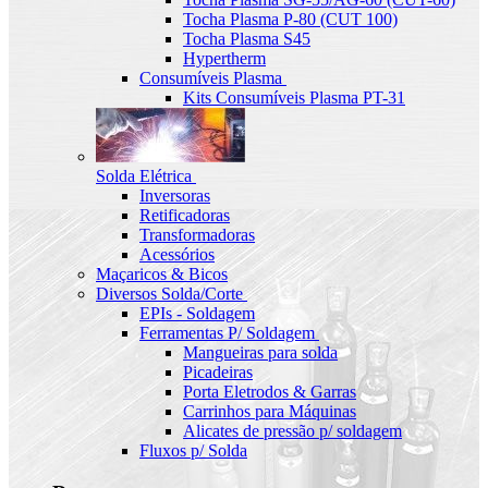
Tocha Plasma P-80 (CUT 100)
Tocha Plasma S45
Hypertherm
Consumíveis Plasma
Kits Consumíveis Plasma PT-31
Solda Elétrica
Inversoras
Retificadoras
Transformadoras
Acessórios
Maçaricos & Bicos
Diversos Solda/Corte
EPIs - Soldagem
Ferramentas P/ Soldagem
Mangueiras para solda
Picadeiras
Porta Eletrodos & Garras
Carrinhos para Máquinas
Alicates de pressão p/ soldagem
Fluxos p/ Solda