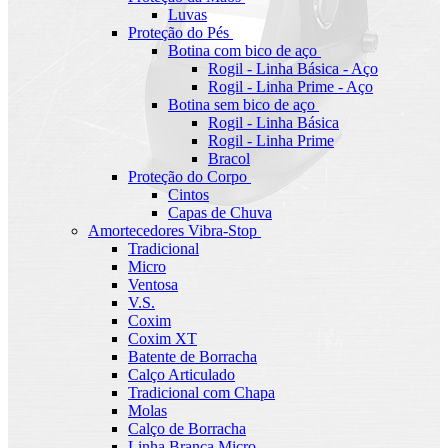
Luvas
Proteção do Pés
Botina com bico de aço
Rogil - Linha Básica - Aço
Rogil - Linha Prime - Aço
Botina sem bico de aço
Rogil - Linha Básica
Rogil - Linha Prime
Bracol
Proteção do Corpo
Cintos
Capas de Chuva
Amortecedores Vibra-Stop
Tradicional
Micro
Ventosa
V.S.
Coxim
Coxim XT
Batente de Borracha
Calço Articulado
Tradicional com Chapa
Molas
Calço de Borracha
Linha Branca Micro