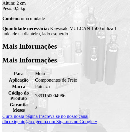
Altura: 2 cm
Peso: 0,5 kg
Contém:
uma unidade
Quantidade necessária:
Kawasaki VULCAN 1500 utiliza 1
unidade na dianteira, lado esquerdo
Mais Informações
Mais Informações
Para
Moto
Aplicação
Componentes de Freio
Marca
Potenza
Código do
7891150004986
Produto
Garantia
3
Meses
Curta nossa página
Inscreva-se no nosso canal
dbcoxigenio@oxigenio.com
Siga-nos no Google +