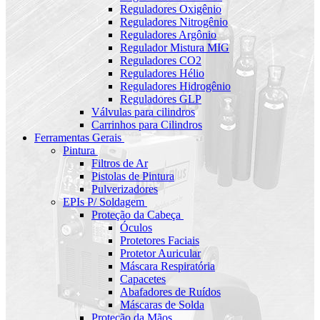
Reguladores Oxigênio
Reguladores Nitrogênio
Reguladores Argônio
Regulador Mistura MIG
Reguladores CO2
Reguladores Hélio
Reguladores Hidrogênio
Reguladores GLP
Válvulas para cilindros
Carrinhos para Cilindros
Ferramentas Gerais
Pintura
Filtros de Ar
Pistolas de Pintura
Pulverizadores
EPIs P/ Soldagem
Proteção da Cabeça
Óculos
Protetores Faciais
Protetor Auricular
Máscara Respiratória
Capacetes
Abafadores de Ruídos
Máscaras de Solda
Proteção da Mãos