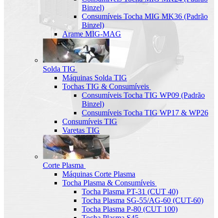
Binzel)
Consumíveis Tocha MIG MK36 (Padrão
Binzel)
Arame MIG-MAG
Solda TIG
Máquinas Solda TIG
Tochas TIG & Consumíveis
Consumíveis Tocha TIG WP09 (Padrão
Binzel)
Consumíveis Tocha TIG WP17 & WP26
Consumíveis TIG
Varetas TIG
Corte Plasma
Máquinas Corte Plasma
Tocha Plasma & Consumíveis
Tocha Plasma PT-31 (CUT 40)
Tocha Plasma SG-55/AG-60 (CUT-60)
Tocha Plasma P-80 (CUT 100)
Tocha Plasma S45