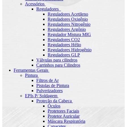
Acessórios
Reguladores
Reguladores Acetileno
Reguladores Oxigênio
Reguladores Nitrogênio
Reguladores Argônio
Regulador Mistura MIG
Reguladores CO2
Reguladores Hélio
Reguladores Hidrogênio
Reguladores GLP
Válvulas para cilindros
Carrinhos para Cilindros
Ferramentas Gerais
Pintura
Filtros de Ar
Pistolas de Pintura
Pulverizadores
EPIs P/ Soldagem
Proteção da Cabeça
Óculos
Protetores Faciais
Protetor Auricular
Máscara Respiratória
Capacetes