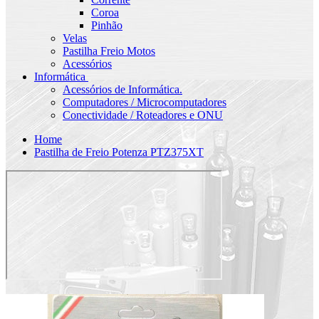
Coroa
Pinhão
Velas
Pastilha Freio Motos
Acessórios
Informática
Acessórios de Informática.
Computadores / Microcomputadores
Conectividade / Roteadores e ONU
Home
Pastilha de Freio Potenza PTZ375XT