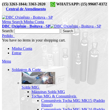
(15) 3263-1844; 3363-2020
WHATSAPP: (15) 99607-0372
Central de Atendimento
Menu
Search
Minha Conta
DBC Oxigênio - Boituva - SP
Search:
Search
Pedido
You have no items in your shopping cart.
Minha Conta
Entrar
Menu
Soldagem & Corte
Solda MIG
Máquinas Solda MIG
Tochas MIG & Consumíveis
Consumíveis Tocha MIG MK15 (Padrão
Binzel)
Consumíveis Tocha MIG MK24 (Padrão