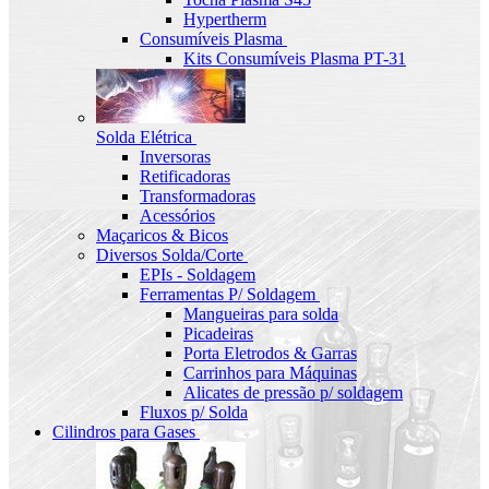
Hypertherm
Consumíveis Plasma
Kits Consumíveis Plasma PT-31
Solda Elétrica
Inversoras
Retificadoras
Transformadoras
Acessórios
Maçaricos & Bicos
Diversos Solda/Corte
EPIs - Soldagem
Ferramentas P/ Soldagem
Mangueiras para solda
Picadeiras
Porta Eletrodos & Garras
Carrinhos para Máquinas
Alicates de pressão p/ soldagem
Fluxos p/ Solda
Cilindros para Gases