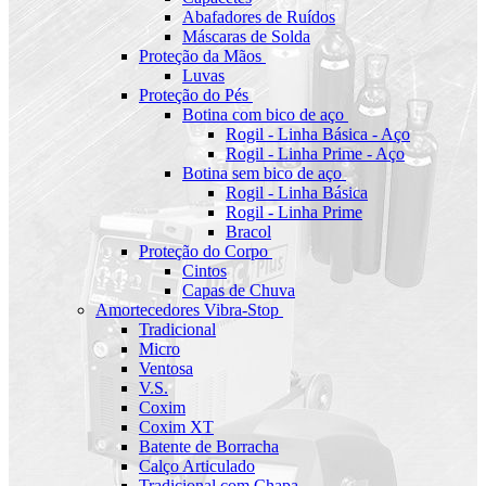
Abafadores de Ruídos
Máscaras de Solda
Proteção da Mãos
Luvas
Proteção do Pés
Botina com bico de aço
Rogil - Linha Básica - Aço
Rogil - Linha Prime - Aço
Botina sem bico de aço
Rogil - Linha Básica
Rogil - Linha Prime
Bracol
Proteção do Corpo
Cintos
Capas de Chuva
Amortecedores Vibra-Stop
Tradicional
Micro
Ventosa
V.S.
Coxim
Coxim XT
Batente de Borracha
Calço Articulado
Tradicional com Chapa