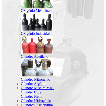
Oxigênio Medicinal
Oxigênio Industrial
Cilindro Acetileno
Cilindro Nitrogênio
Cilindro Argônio
Cilindro Mistura MIG
Cilindro CO2
Cilindro Hélio
Cilindro Hidrogênio
Cilindros Piscicultura