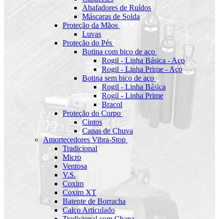
Abafadores de Ruídos
Máscaras de Solda
Proteção da Mãos
Luvas
Proteção do Pés
Botina com bico de aço
Rogil - Linha Básica - Aço
Rogil - Linha Prime - Aço
Botina sem bico de aço
Rogil - Linha Básica
Rogil - Linha Prime
Bracol
Proteção do Corpo
Cintos
Capas de Chuva
Amortecedores Vibra-Stop
Tradicional
Micro
Ventosa
V.S.
Coxim
Coxim XT
Batente de Borracha
Calço Articulado
Tradicional com Chapa