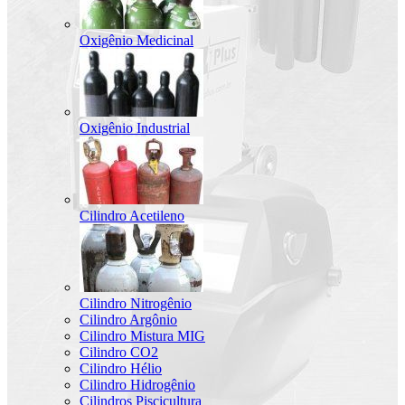
Oxigênio Medicinal
Oxigênio Industrial
Cilindro Acetileno
Cilindro Nitrogênio
Cilindro Argônio
Cilindro Mistura MIG
Cilindro CO2
Cilindro Hélio
Cilindro Hidrogênio
Cilindros Piscicultura