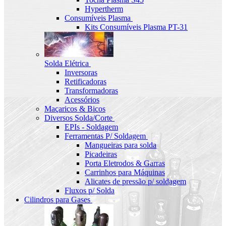
Hypertherm
Consumíveis Plasma
Kits Consumíveis Plasma PT-31
Solda Elétrica
Inversoras
Retificadoras
Transformadoras
Acessórios
Maçaricos & Bicos
Diversos Solda/Corte
EPIs - Soldagem
Ferramentas P/ Soldagem
Mangueiras para solda
Picadeiras
Porta Eletrodos & Garras
Carrinhos para Máquinas
Alicates de pressão p/ soldagem
Fluxos p/ Solda
Cilindros para Gases