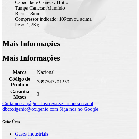
Capacidade Caneca: 1Litro
Tampa Caneca: Alumínio
Bico: 1.8mm
Compressor indicado: 10Pcm ou acima
Peso: 1,2Kg
Mais Informações
Mais Informações
Marca
Nacional
Código do
7897547201259
Produto
Garantia
3
Meses
Curta nossa página
Inscreva-se no nosso canal
dbcoxigenio@oxigenio.com
Siga-nos no Google +
Guias Úteis
Gases Industriais