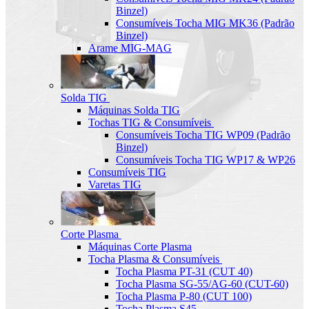
Binzel)
Consumíveis Tocha MIG MK36 (Padrão
Binzel)
Arame MIG-MAG
Solda TIG
Máquinas Solda TIG
Tochas TIG & Consumíveis
Consumíveis Tocha TIG WP09 (Padrão
Binzel)
Consumíveis Tocha TIG WP17 & WP26
Consumíveis TIG
Varetas TIG
Corte Plasma
Máquinas Corte Plasma
Tocha Plasma & Consumíveis
Tocha Plasma PT-31 (CUT 40)
Tocha Plasma SG-55/AG-60 (CUT-60)
Tocha Plasma P-80 (CUT 100)
Tocha Plasma S45