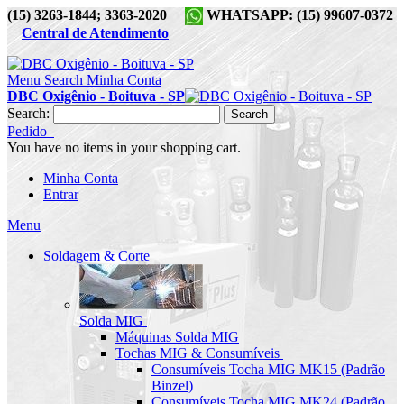
(15) 3263-1844; 3363-2020
WHATSAPP: (15) 99607-0372
Central de Atendimento
Menu
Search
Minha Conta
DBC Oxigênio - Boituva - SP
Search:
Search
Pedido
You have no items in your shopping cart.
Minha Conta
Entrar
Menu
Soldagem & Corte
Solda MIG
Máquinas Solda MIG
Tochas MIG & Consumíveis
Consumíveis Tocha MIG MK15 (Padrão
Binzel)
Consumíveis Tocha MIG MK24 (Padrão