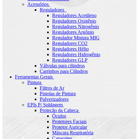
Acessórios
Reguladores
Reguladores Acetileno
Reguladores Oxigênio
Reguladores Nitrogênio
Reguladores Argônio
Regulador Mistura MIG
Reguladores CO2
Reguladores Hélio
Reguladores Hidrogênio
Reguladores GLP
Válvulas para cilindros
Carrinhos para Cilindros
Ferramentas Gerais
Pintura
Filtros de Ar
Pistolas de Pintura
Pulverizadores
EPIs P/ Soldagem
Proteção da Cabeça
Óculos
Protetores Faciais
Protetor Auricular
Máscara Respiratória
Capacetes