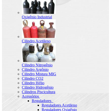
Oxigênio Industrial
Cilindro Acetileno
Cilindro Nitrogênio
Cilindro Argônio
Cilindro Mistura MIG
Cilindro CO2
Cilindro Hélio
Cilindro Hidrogênio
Cilindros Piscicultura
Acessórios
Reguladores
Reguladores Acetileno
Reguladores Oxigênio