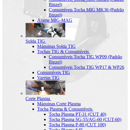
Binzel)
Consumíveis Tocha MIG MK36 (Padrão
Binzel)
Arame MIG-MAG
Solda TIG
Máquinas Solda TIG
Tochas TIG & Consumíveis
Consumíveis Tocha TIG WP09 (Padrão
Binzel)
Consumíveis Tocha TIG WP17 & WP26
Consumíveis TIG
Varetas TIG
Corte Plasma
Máquinas Corte Plasma
Tocha Plasma & Consumíveis
Tocha Plasma PT-31 (CUT 40)
Tocha Plasma SG-55/AG-60 (CUT-60)
Tocha Plasma P-80 (CUT 100)
Tocha Plasma S45