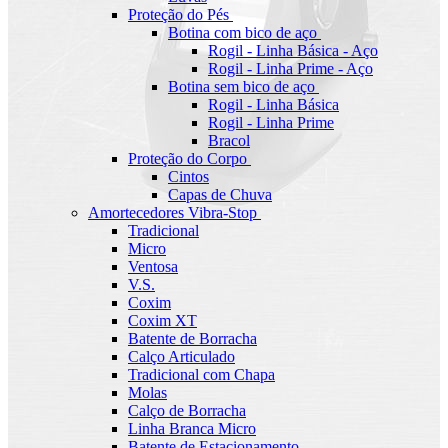
Proteção do Pés
Botina com bico de aço
Rogil - Linha Básica - Aço
Rogil - Linha Prime - Aço
Botina sem bico de aço
Rogil - Linha Básica
Rogil - Linha Prime
Bracol
Proteção do Corpo
Cintos
Capas de Chuva
Amortecedores Vibra-Stop
Tradicional
Micro
Ventosa
V.S.
Coxim
Coxim XT
Batente de Borracha
Calço Articulado
Tradicional com Chapa
Molas
Calço de Borracha
Linha Branca Micro
Batente de Estacionamento