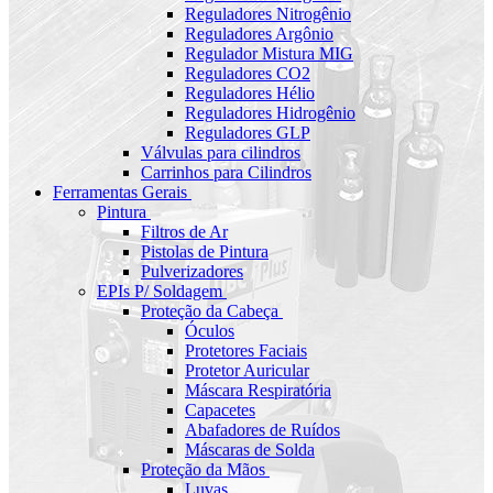
Reguladores Nitrogênio
Reguladores Argônio
Regulador Mistura MIG
Reguladores CO2
Reguladores Hélio
Reguladores Hidrogênio
Reguladores GLP
Válvulas para cilindros
Carrinhos para Cilindros
Ferramentas Gerais
Pintura
Filtros de Ar
Pistolas de Pintura
Pulverizadores
EPIs P/ Soldagem
Proteção da Cabeça
Óculos
Protetores Faciais
Protetor Auricular
Máscara Respiratória
Capacetes
Abafadores de Ruídos
Máscaras de Solda
Proteção da Mãos
Luvas