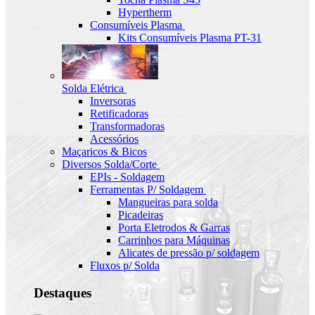
Hypertherm
Consumíveis Plasma
Kits Consumíveis Plasma PT-31
Solda Elétrica
Inversoras
Retificadoras
Transformadoras
Acessórios
Maçaricos & Bicos
Diversos Solda/Corte
EPIs - Soldagem
Ferramentas P/ Soldagem
Mangueiras para solda
Picadeiras
Porta Eletrodos & Garras
Carrinhos para Máquinas
Alicates de pressão p/ soldagem
Fluxos p/ Solda
Destaques