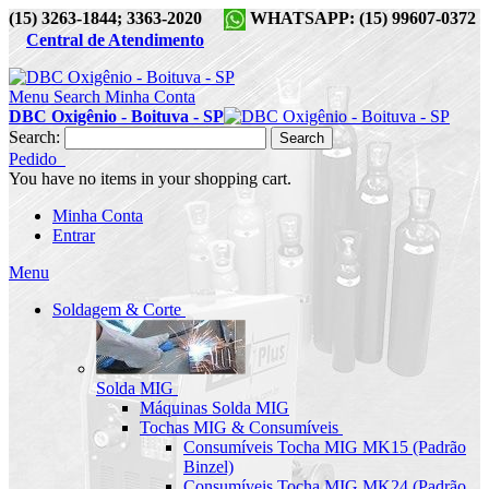
(15) 3263-1844; 3363-2020
WHATSAPP: (15) 99607-0372
Central de Atendimento
Menu
Search
Minha Conta
DBC Oxigênio - Boituva - SP
Search:
Search
Pedido
You have no items in your shopping cart.
Minha Conta
Entrar
Menu
Soldagem & Corte
Solda MIG
Máquinas Solda MIG
Tochas MIG & Consumíveis
Consumíveis Tocha MIG MK15 (Padrão
Binzel)
Consumíveis Tocha MIG MK24 (Padrão