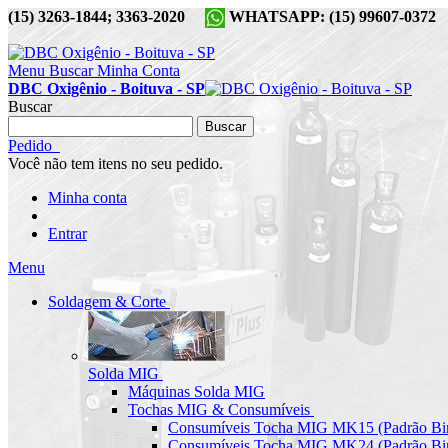
(15) 3263-1844; 3363-2020
WHATSAPP: (15) 99607-037
Menu
Buscar
Minha Conta
DBC Oxigênio - Boituva - SP
Buscar
Buscar
Pedido
Você não tem itens no seu pedido.
Minha conta
Entrar
Menu
Soldagem & Corte
Solda MIG
Máquinas Solda MIG
Tochas MIG & Consumíveis
Consumíveis Tocha MIG MK15 (Padrão Bin
Consumíveis Tocha MIG MK24 (Padrão Bin