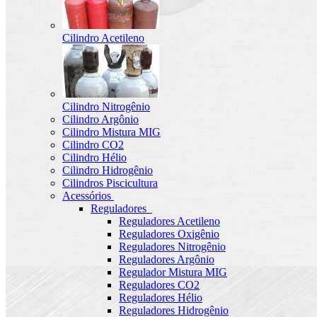
Cilindro Acetileno
Cilindro Nitrogênio
Cilindro Argônio
Cilindro Mistura MIG
Cilindro CO2
Cilindro Hélio
Cilindro Hidrogênio
Cilindros Piscicultura
Acessórios
Reguladores
Reguladores Acetileno
Reguladores Oxigênio
Reguladores Nitrogênio
Reguladores Argônio
Regulador Mistura MIG
Reguladores CO2
Reguladores Hélio
Reguladores Hidrogênio