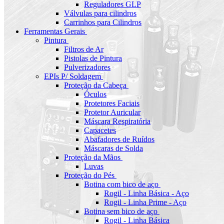
Reguladores GLP
Válvulas para cilindros
Carrinhos para Cilindros
Ferramentas Gerais
Pintura
Filtros de Ar
Pistolas de Pintura
Pulverizadores
EPIs P/ Soldagem
Proteção da Cabeça
Óculos
Protetores Faciais
Protetor Auricular
Máscara Respiratória
Capacetes
Abafadores de Ruídos
Máscaras de Solda
Proteção da Mãos
Luvas
Proteção do Pés
Botina com bico de aço
Rogil - Linha Básica - Aço
Rogil - Linha Prime - Aço
Botina sem bico de aço
Rogil - Linha Básica