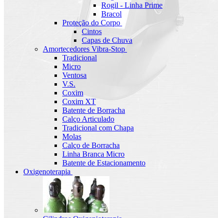
Rogil - Linha Prime
Bracol
Proteção do Corpo
Cintos
Capas de Chuva
Amortecedores Vibra-Stop
Tradicional
Micro
Ventosa
V.S.
Coxim
Coxim XT
Batente de Borracha
Calço Articulado
Tradicional com Chapa
Molas
Calço de Borracha
Linha Branca Micro
Batente de Estacionamento
Oxigenoterapia