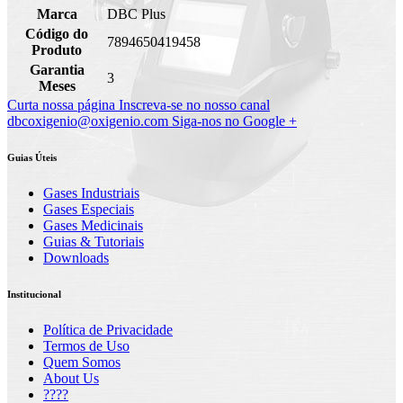
Marca
DBC Plus
Código do
7894650419458
Produto
Garantia
3
Meses
Curta nossa página
Inscreva-se no nosso canal
dbcoxigenio@oxigenio.com
Siga-nos no Google +
Guias Úteis
Gases Industriais
Gases Especiais
Gases Medicinais
Guias & Tutoriais
Downloads
Institucional
Política de Privacidade
Termos de Uso
Quem Somos
About Us
????