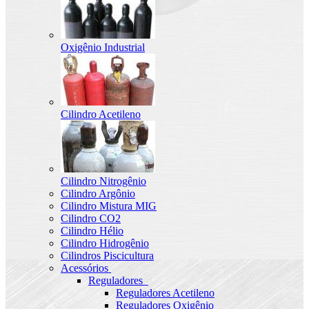
Oxigênio Industrial
Cilindro Acetileno
Cilindro Nitrogênio
Cilindro Argônio
Cilindro Mistura MIG
Cilindro CO2
Cilindro Hélio
Cilindro Hidrogênio
Cilindros Piscicultura
Acessórios
Reguladores
Reguladores Acetileno
Reguladores Oxigênio