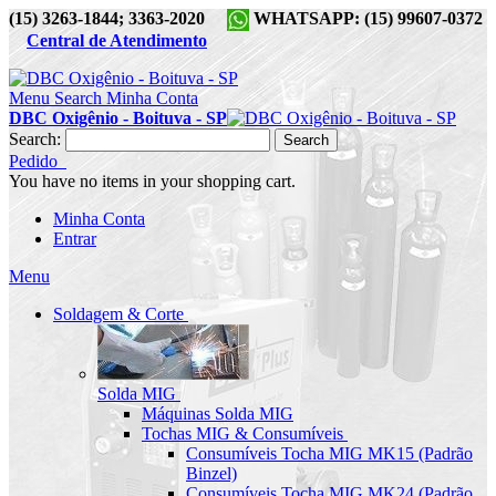
(15) 3263-1844; 3363-2020
WHATSAPP: (15) 99607-0372
Central de Atendimento
Menu
Search
Minha Conta
DBC Oxigênio - Boituva - SP
Search:
Search
Pedido
You have no items in your shopping cart.
Minha Conta
Entrar
Menu
Soldagem & Corte
Solda MIG
Máquinas Solda MIG
Tochas MIG & Consumíveis
Consumíveis Tocha MIG MK15 (Padrão
Binzel)
Consumíveis Tocha MIG MK24 (Padrão