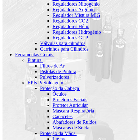
Reguladores Nitrogênio
Reguladores Argônio
Regulador Mistura MIG
Reguladores CO2
Reguladores Hélio
Reguladores Hidrogênio
Reguladores GLP
Válvulas para cilindros
Carrinhos para Cilindros
Ferramentas Gerais
Pintura
Filtros de Ar
Pistolas de Pintura
Pulverizadores
EPIs P/ Soldagem
Proteção da Cabeça
Óculos
Protetores Faciais
Protetor Auricular
Máscara Respiratória
Capacetes
Abafadores de Ruídos
Máscaras de Solda
Proteção da Mãos
Luvas