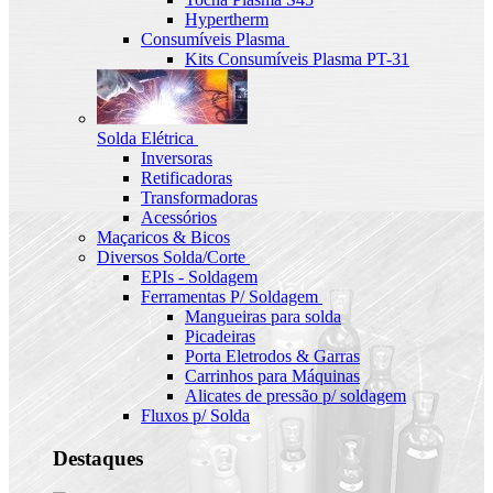
Hypertherm
Consumíveis Plasma
Kits Consumíveis Plasma PT-31
Solda Elétrica
Inversoras
Retificadoras
Transformadoras
Acessórios
Maçaricos & Bicos
Diversos Solda/Corte
EPIs - Soldagem
Ferramentas P/ Soldagem
Mangueiras para solda
Picadeiras
Porta Eletrodos & Garras
Carrinhos para Máquinas
Alicates de pressão p/ soldagem
Fluxos p/ Solda
Destaques