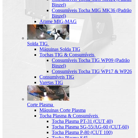
Binzel)
Consumíveis Tocha MIG MK36 (Padrão
Binzel)
Arame MIG-MAG
Solda TIG
Máquinas Solda TIG
Tochas TIG & Consumíveis
Consumíveis Tocha TIG WP09 (Padrão
Binzel)
Consumíveis Tocha TIG WP17 & WP26
Consumíveis TIG
Varetas TIG
Corte Plasma
Máquinas Corte Plasma
Tocha Plasma & Consumíveis
Tocha Plasma PT-31 (CUT 40)
Tocha Plasma SG-55/AG-60 (CUT-60)
Tocha Plasma P-80 (CUT 100)
Tocha Plasma S45