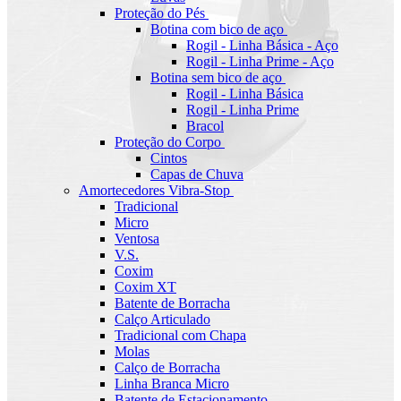
Proteção do Pés
Botina com bico de aço
Rogil - Linha Básica - Aço
Rogil - Linha Prime - Aço
Botina sem bico de aço
Rogil - Linha Básica
Rogil - Linha Prime
Bracol
Proteção do Corpo
Cintos
Capas de Chuva
Amortecedores Vibra-Stop
Tradicional
Micro
Ventosa
V.S.
Coxim
Coxim XT
Batente de Borracha
Calço Articulado
Tradicional com Chapa
Molas
Calço de Borracha
Linha Branca Micro
Batente de Estacionamento