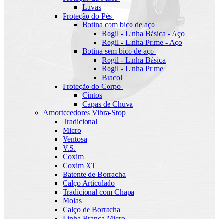
Luvas
Proteção do Pés
Botina com bico de aço
Rogil - Linha Básica - Aço
Rogil - Linha Prime - Aço
Botina sem bico de aço
Rogil - Linha Básica
Rogil - Linha Prime
Bracol
Proteção do Corpo
Cintos
Capas de Chuva
Amortecedores Vibra-Stop
Tradicional
Micro
Ventosa
V.S.
Coxim
Coxim XT
Batente de Borracha
Calço Articulado
Tradicional com Chapa
Molas
Calço de Borracha
Linha Branca Micro