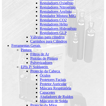
Reguladores Oxigênio
Reguladores Nitrogênio
Reguladores Argônio
Regulador Mistura MIG
Reguladores CO2
Reguladores Hélio
Reguladores Hidrogênio
Reguladores GLP
Válvulas para cilindros
Carrinhos para Cilindros
Ferramentas Gerais
Pintura
Filtros de Ar
Pistolas de Pintura
Pulverizadores
EPIs P/ Soldagem
Proteção da Cabeça
Óculos
Protetores Faciais
Protetor Auricular
Máscara Respiratória
Capacetes
Abafadores de Ruídos
Máscaras de Solda
Proteção da Mãos