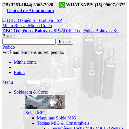
(15) 3263-1844; 3363-2020
WHATSAPP: (15) 99607-0372
Central de Atendimento
Menu
Buscar
Minha Conta
DBC Oxigênio - Boituva - SP
Buscar
Buscar
Pedido
Você não tem itens no seu pedido.
Minha conta
Entrar
Menu
Soldagem & Corte
Solda MIG
Máquinas Solda MIG
Tochas MIG & Consumíveis
Consumíveis Tocha MIG MK15 (Padrão