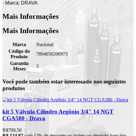
- Marca: DRAVA
Mais Informações
Mais Informações
Marca
Nacional
Código do
7894650206973
Produto
Garantia
3
Meses
Você pode também estar interessado nos seguintes
produtos
kit 5 Válvula Cilindro Argônio 3/4" 14 NGT
CGA580 - Drava
R$709,50
R$ 124,87
com 12% de desconto no boleto ou depósito bancário