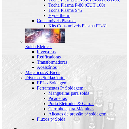
Tocha Plasma P-80 (CUT 100)
Tocha Plasma S45
Hypertherm
Consumíveis Plasma
Kits Consumíveis Plasma PT-31
Solda Elétrica
Inversoras
Retificadoras
Transformadoras
Acessórios
Maçaricos & Bicos
Diversos Solda/Corte
EPIs - Soldagem
Ferramentas P/ Soldagem
Mangueiras para solda
Picadeiras
Porta Eletrodos & Garras
Carrinhos para Máquinas
Alicates de pressão p/ soldagem
Fluxos p/ Solda