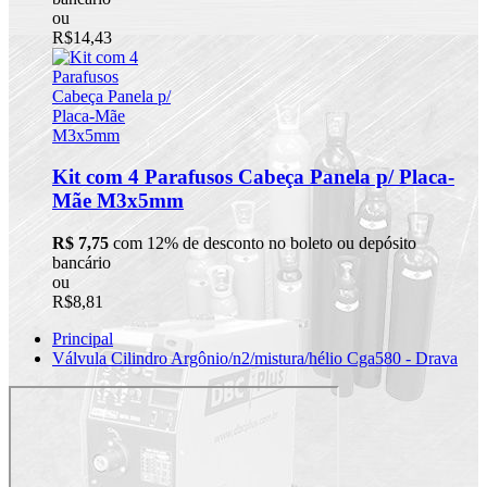
ou
R$14,43
Kit com 4 Parafusos Cabeça Panela p/ Placa-
Mãe M3x5mm
R$ 7,75
com 12% de desconto no boleto ou depósito
bancário
ou
R$8,81
Principal
Válvula Cilindro Argônio/n2/mistura/hélio Cga580 - Drava