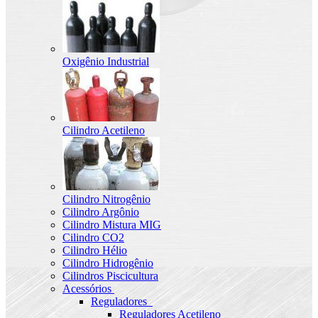
Oxigênio Industrial
Cilindro Acetileno
Cilindro Nitrogênio
Cilindro Argônio
Cilindro Mistura MIG
Cilindro CO2
Cilindro Hélio
Cilindro Hidrogênio
Cilindros Piscicultura
Acessórios
Reguladores
Reguladores Acetileno