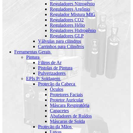
Reguladores Nitrogênio
Reguladores Argônio
Regulador Mistura MIG
Reguladores CO2
Reguladores Hélio
Reguladores Hidrogênio
Reguladores GLP
Válvulas para cilindros
Carrinhos para Cilindros
Ferramentas Gerais
Pintura
Filtros de Ar
Pistolas de Pintura
Pulverizadores
EPIs P/ Soldagem
Proteção da Cabeça
Óculos
Protetores Faciais
Protetor Auricular
Máscara Respiratória
Capacetes
Abafadores de Ruídos
Máscaras de Solda
Proteção da Mãos
Luvas