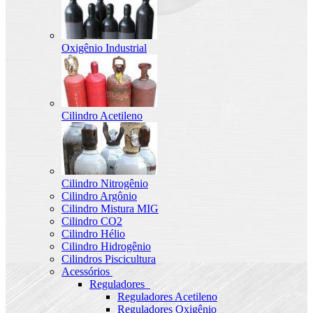
Oxigênio Industrial
Cilindro Acetileno
Cilindro Nitrogênio
Cilindro Argônio
Cilindro Mistura MIG
Cilindro CO2
Cilindro Hélio
Cilindro Hidrogênio
Cilindros Piscicultura
Acessórios
Reguladores
Reguladores Acetileno
Reguladores Oxigênio