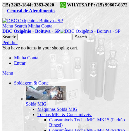
(15) 3263-1844; 3363-2020
WHATSAPP: (15) 99607-0372
Central de Atendimento
Menu
Search
Minha Conta
DBC Oxigênio - Boituva - SP
Search:
Search
Pedido
You have no items in your shopping cart.
Minha Conta
Entrar
Menu
Soldagem & Corte
Solda MIG
Máquinas Solda MIG
Tochas MIG & Consumíveis
Consumíveis Tocha MIG MK15 (Padrão
Binzel)
Consumíveis Tocha MIG MK24 (Padrão