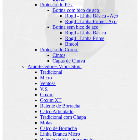
Proteção do Pés
Botina com bico de aço
Rogil - Linha Básica - Aço
Rogil - Linha Prime - Aço
Botina sem bico de aço
Rogil - Linha Básica
Rogil - Linha Prime
Bracol
Proteção do Corpo
Cintos
Capas de Chuva
Amortecedores Vibra-Stop
Tradicional
Micro
Ventosa
V.S.
Coxim
Coxim XT
Batente de Borracha
Calço Articulado
Tradicional com Chapa
Molas
Calço de Borracha
Linha Branca Micro
Batente de Estacionamento