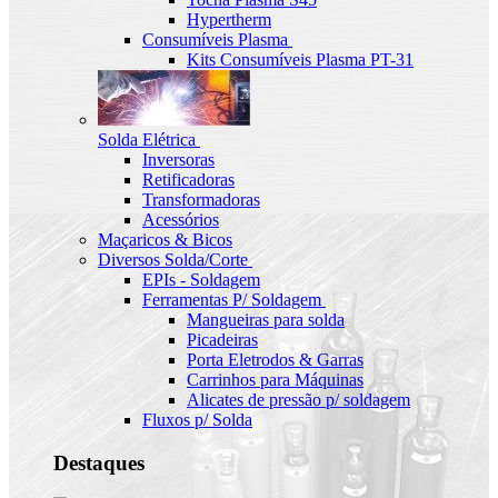
Hypertherm
Consumíveis Plasma
Kits Consumíveis Plasma PT-31
Solda Elétrica
Inversoras
Retificadoras
Transformadoras
Acessórios
Maçaricos & Bicos
Diversos Solda/Corte
EPIs - Soldagem
Ferramentas P/ Soldagem
Mangueiras para solda
Picadeiras
Porta Eletrodos & Garras
Carrinhos para Máquinas
Alicates de pressão p/ soldagem
Fluxos p/ Solda
Destaques