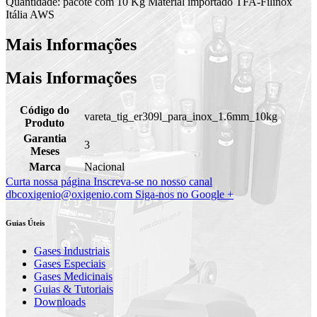
Quantidade: pacote com 10 Kg Material importado TFA-Filinox
Itália AWS
Mais Informações
Mais Informações
Código do
vareta_tig_er309l_para_inox_1.6mm_10kg
Produto
Garantia
3
Meses
Marca
Nacional
Curta nossa página
Inscreva-se no nosso canal
dbcoxigenio@oxigenio.com
Siga-nos no Google +
Guias Úteis
Gases Industriais
Gases Especiais
Gases Medicinais
Guias & Tutoriais
Downloads