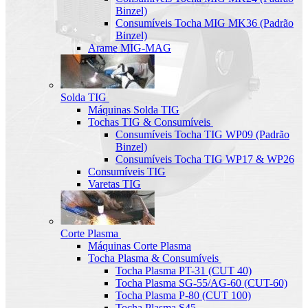
Binzel)
Consumíveis Tocha MIG MK36 (Padrão
Binzel)
Arame MIG-MAG
Solda TIG
Máquinas Solda TIG
Tochas TIG & Consumíveis
Consumíveis Tocha TIG WP09 (Padrão
Binzel)
Consumíveis Tocha TIG WP17 & WP26
Consumíveis TIG
Varetas TIG
Corte Plasma
Máquinas Corte Plasma
Tocha Plasma & Consumíveis
Tocha Plasma PT-31 (CUT 40)
Tocha Plasma SG-55/AG-60 (CUT-60)
Tocha Plasma P-80 (CUT 100)
Tocha Plasma S45