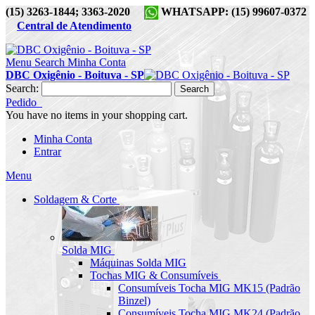
(15) 3263-1844; 3363-2020
WHATSAPP: (15) 99607-0372
Central de Atendimento
Menu
Search
Minha Conta
DBC Oxigênio - Boituva - SP
Search:
Search
Pedido
You have no items in your shopping cart.
Minha Conta
Entrar
Menu
Soldagem & Corte
Solda MIG
Máquinas Solda MIG
Tochas MIG & Consumíveis
Consumíveis Tocha MIG MK15 (Padrão
Binzel)
Consumíveis Tocha MIG MK24 (Padrão