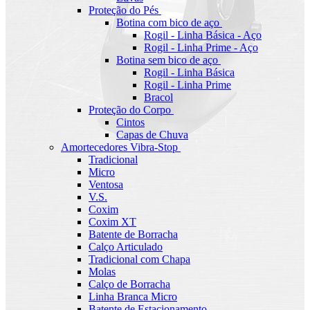
Proteção do Pés
Botina com bico de aço
Rogil - Linha Básica - Aço
Rogil - Linha Prime - Aço
Botina sem bico de aço
Rogil - Linha Básica
Rogil - Linha Prime
Bracol
Proteção do Corpo
Cintos
Capas de Chuva
Amortecedores Vibra-Stop
Tradicional
Micro
Ventosa
V.S.
Coxim
Coxim XT
Batente de Borracha
Calço Articulado
Tradicional com Chapa
Molas
Calço de Borracha
Linha Branca Micro
Batente de Estacionamento