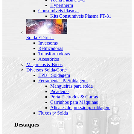
Hypertherm
Consumíveis Plasma
Kits Consumíveis Plasma PT-31
Solda Elétrica
Inversoras
Retificadoras
Transformadoras
Acessórios
Maçaricos & Bicos
Diversos Solda/Corte
EPIs - Soldagem
Ferramentas P/ Soldagem
Mangueiras para solda
Picadeiras
Porta Eletrodos & Garras
Carrinhos para Máquinas
Alicates de pressão p/ soldagem
Fluxos p/ Solda
Destaques