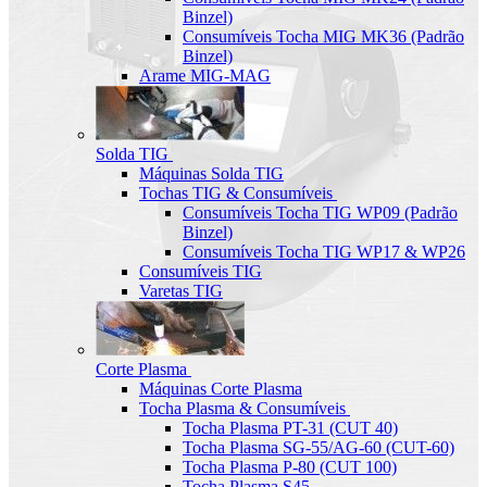
Binzel)
Consumíveis Tocha MIG MK36 (Padrão
Binzel)
Arame MIG-MAG
Solda TIG
Máquinas Solda TIG
Tochas TIG & Consumíveis
Consumíveis Tocha TIG WP09 (Padrão
Binzel)
Consumíveis Tocha TIG WP17 & WP26
Consumíveis TIG
Varetas TIG
Corte Plasma
Máquinas Corte Plasma
Tocha Plasma & Consumíveis
Tocha Plasma PT-31 (CUT 40)
Tocha Plasma SG-55/AG-60 (CUT-60)
Tocha Plasma P-80 (CUT 100)
Tocha Plasma S45