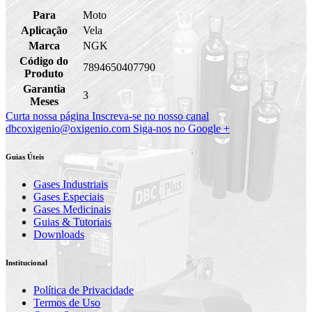
Para
Moto
Aplicação
Vela
Marca
NGK
Código do
7894650407790
Produto
Garantia
3
Meses
Curta nossa página
Inscreva-se no nosso canal
dbcoxigenio@oxigenio.com
Siga-nos no Google +
Guias Úteis
Gases Industriais
Gases Especiais
Gases Medicinais
Guias & Tutoriais
Downloads
Institucional
Política de Privacidade
Termos de Uso