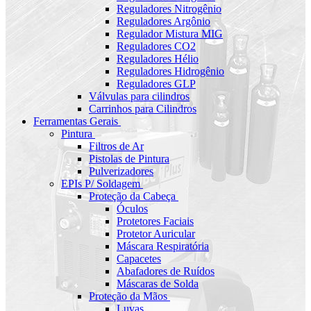
Reguladores Nitrogênio
Reguladores Argônio
Regulador Mistura MIG
Reguladores CO2
Reguladores Hélio
Reguladores Hidrogênio
Reguladores GLP
Válvulas para cilindros
Carrinhos para Cilindros
Ferramentas Gerais
Pintura
Filtros de Ar
Pistolas de Pintura
Pulverizadores
EPIs P/ Soldagem
Proteção da Cabeça
Óculos
Protetores Faciais
Protetor Auricular
Máscara Respiratória
Capacetes
Abafadores de Ruídos
Máscaras de Solda
Proteção da Mãos
Luvas