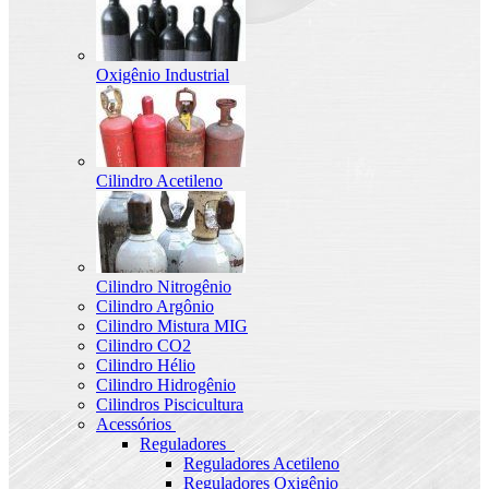
Oxigênio Industrial
Cilindro Acetileno
Cilindro Nitrogênio
Cilindro Argônio
Cilindro Mistura MIG
Cilindro CO2
Cilindro Hélio
Cilindro Hidrogênio
Cilindros Piscicultura
Acessórios
Reguladores
Reguladores Acetileno
Reguladores Oxigênio