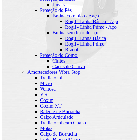
Luvas
Proteção do Pés
Botina com bico de aço
Rogil - Linha Básica - Aço
Rogil - Linha Prime - Aço
Botina sem bico de aço
Rogil - Linha Básica
Rogil - Linha Prime
Bracol
Proteção do Corpo
Cintos
Capas de Chuva
Amortecedores Vibra-Stop
Tradicional
Micro
Ventosa
V.S.
Coxim
Coxim XT
Batente de Borracha
Calço Articulado
Tradicional com Chapa
Molas
Calço de Borracha
Linha Branca Micro