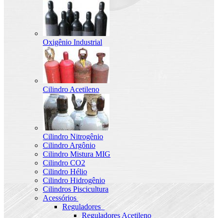
Oxigênio Industrial
Cilindro Acetileno
Cilindro Nitrogênio
Cilindro Argônio
Cilindro Mistura MIG
Cilindro CO2
Cilindro Hélio
Cilindro Hidrogênio
Cilindros Piscicultura
Acessórios
Reguladores
Reguladores Acetileno