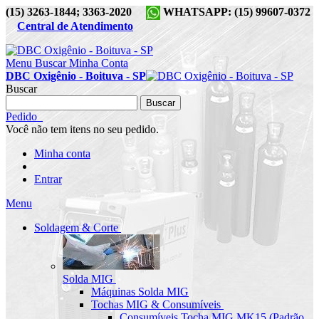
(15) 3263-1844; 3363-2020
WHATSAPP: (15) 99607-0372
Central de Atendimento
Menu
Buscar
Minha Conta
DBC Oxigênio - Boituva - SP
Buscar
Buscar
Pedido
Você não tem itens no seu pedido.
Minha conta
Entrar
Menu
Soldagem & Corte
Solda MIG
Máquinas Solda MIG
Tochas MIG & Consumíveis
Consumíveis Tocha MIG MK15 (Padrão