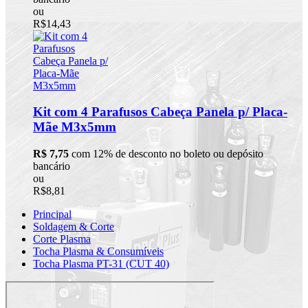
ou
R$14,43
Kit com 4 Parafusos Cabeça Panela p/ Placa-
Mãe M3x5mm
R$ 7,75
com 12% de desconto no boleto ou depósito
bancário
ou
R$8,81
Principal
Soldagem & Corte
Corte Plasma
Tocha Plasma & Consumíveis
Tocha Plasma PT-31 (CUT 40)