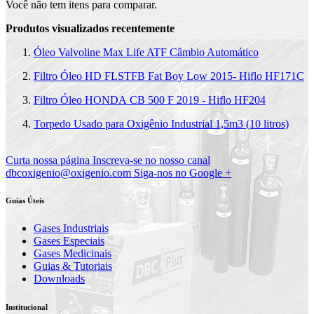
Você não tem itens para comparar.
Produtos visualizados recentemente
Óleo Valvoline Max Life ATF Câmbio Automático
Filtro Óleo HD FLSTFB Fat Boy Low 2015- Hiflo HF171C
Filtro Óleo HONDA CB 500 F 2019 - Hiflo HF204
Torpedo Usado para Oxigênio Industrial 1,5m3 (10 litros)
Curta nossa página
Inscreva-se no nosso canal
dbcoxigenio@oxigenio.com
Siga-nos no Google +
Guias Úteis
Gases Industriais
Gases Especiais
Gases Medicinais
Guias & Tutoriais
Downloads
Institucional