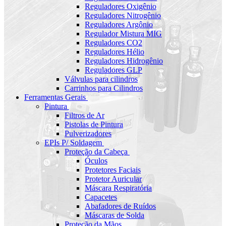
Reguladores Oxigênio
Reguladores Nitrogênio
Reguladores Argônio
Regulador Mistura MIG
Reguladores CO2
Reguladores Hélio
Reguladores Hidrogênio
Reguladores GLP
Válvulas para cilindros
Carrinhos para Cilindros
Ferramentas Gerais
Pintura
Filtros de Ar
Pistolas de Pintura
Pulverizadores
EPIs P/ Soldagem
Proteção da Cabeça
Óculos
Protetores Faciais
Protetor Auricular
Máscara Respiratória
Capacetes
Abafadores de Ruídos
Máscaras de Solda
Proteção da Mãos