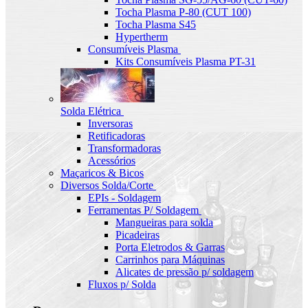
Tocha Plasma P-80 (CUT 100)
Tocha Plasma S45
Hypertherm
Consumíveis Plasma
Kits Consumíveis Plasma PT-31
Solda Elétrica
Inversoras
Retificadoras
Transformadoras
Acessórios
Maçaricos & Bicos
Diversos Solda/Corte
EPIs - Soldagem
Ferramentas P/ Soldagem
Mangueiras para solda
Picadeiras
Porta Eletrodos & Garras
Carrinhos para Máquinas
Alicates de pressão p/ soldagem
Fluxos p/ Solda