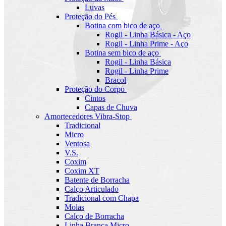
Luvas
Proteção do Pés
Botina com bico de aço
Rogil - Linha Básica - Aço
Rogil - Linha Prime - Aço
Botina sem bico de aço
Rogil - Linha Básica
Rogil - Linha Prime
Bracol
Proteção do Corpo
Cintos
Capas de Chuva
Amortecedores Vibra-Stop
Tradicional
Micro
Ventosa
V.S.
Coxim
Coxim XT
Batente de Borracha
Calço Articulado
Tradicional com Chapa
Molas
Calço de Borracha
Linha Branca Micro