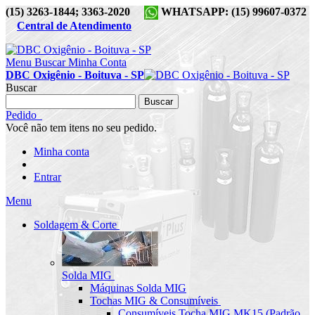
(15) 3263-1844; 3363-2020
WHATSAPP: (15) 99607-0372
Central de Atendimento
Menu
Buscar
Minha Conta
DBC Oxigênio - Boituva - SP
Buscar
Buscar
Pedido
Você não tem itens no seu pedido.
Minha conta
Entrar
Menu
Soldagem & Corte
Solda MIG
Máquinas Solda MIG
Tochas MIG & Consumíveis
Consumíveis Tocha MIG MK15 (Padrão