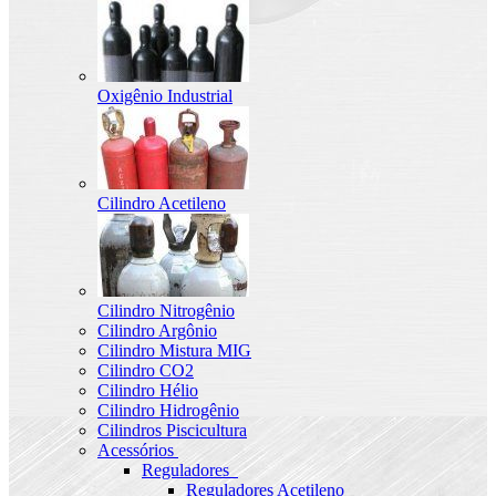
Oxigênio Industrial
Cilindro Acetileno
Cilindro Nitrogênio
Cilindro Argônio
Cilindro Mistura MIG
Cilindro CO2
Cilindro Hélio
Cilindro Hidrogênio
Cilindros Piscicultura
Acessórios
Reguladores
Reguladores Acetileno