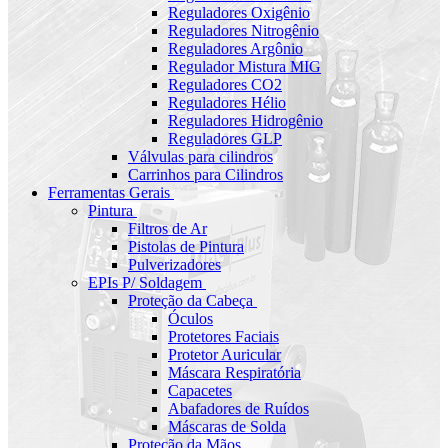
Reguladores Oxigênio
Reguladores Nitrogênio
Reguladores Argônio
Regulador Mistura MIG
Reguladores CO2
Reguladores Hélio
Reguladores Hidrogênio
Reguladores GLP
Válvulas para cilindros
Carrinhos para Cilindros
Ferramentas Gerais
Pintura
Filtros de Ar
Pistolas de Pintura
Pulverizadores
EPIs P/ Soldagem
Proteção da Cabeça
Óculos
Protetores Faciais
Protetor Auricular
Máscara Respiratória
Capacetes
Abafadores de Ruídos
Máscaras de Solda
Proteção da Mãos