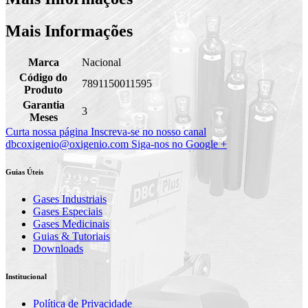
Mais Informações
Marca
Nacional
Código do
7891150011595
Produto
Garantia
3
Meses
Curta nossa página
Inscreva-se no nosso canal
dbcoxigenio@oxigenio.com
Siga-nos no Google +
Guias Úteis
Gases Industriais
Gases Especiais
Gases Medicinais
Guias & Tutoriais
Downloads
Institucional
Política de Privacidade