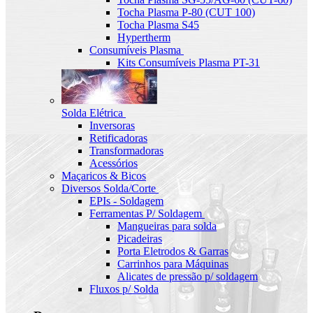
Tocha Plasma P-80 (CUT 100)
Tocha Plasma S45
Hypertherm
Consumíveis Plasma
Kits Consumíveis Plasma PT-31
Solda Elétrica
Inversoras
Retificadoras
Transformadoras
Acessórios
Maçaricos & Bicos
Diversos Solda/Corte
EPIs - Soldagem
Ferramentas P/ Soldagem
Mangueiras para solda
Picadeiras
Porta Eletrodos & Garras
Carrinhos para Máquinas
Alicates de pressão p/ soldagem
Fluxos p/ Solda