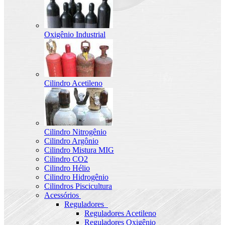
Oxigênio Industrial
Cilindro Acetileno
Cilindro Nitrogênio
Cilindro Argônio
Cilindro Mistura MIG
Cilindro CO2
Cilindro Hélio
Cilindro Hidrogênio
Cilindros Piscicultura
Acessórios
Reguladores
Reguladores Acetileno
Reguladores Oxigênio