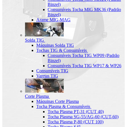
Binzel)
Consumíveis Tocha MIG MK36 (Padrão
Binzel)
Arame MIG-MAG
Solda TIG
Máquinas Solda TIG
Tochas TIG & Consumíveis
Consumíveis Tocha TIG WP09 (Padrão
Binzel)
Consumíveis Tocha TIG WP17 & WP26
Consumíveis TIG
Varetas TIG
Corte Plasma
Máquinas Corte Plasma
Tocha Plasma & Consumíveis
Tocha Plasma PT-31 (CUT 40)
Tocha Plasma SG-55/AG-60 (CUT-60)
Tocha Plasma P-80 (CUT 100)
Tocha Plasma S45