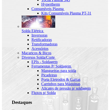
Hypertherm
Consumíveis Plasma
Kits Consumíveis Plasma PT-31
Solda Elétrica
Inversoras
Retificadoras
Transformadoras
Acessórios
Maçaricos & Bicos
Diversos Solda/Corte
EPIs - Soldagem
Ferramentas P/ Soldagem
Mangueiras para solda
Picadeiras
Porta Eletrodos & Garras
Carrinhos para Máquinas
Alicates de pressão p/ soldagem
Fluxos p/ Solda
Destaques