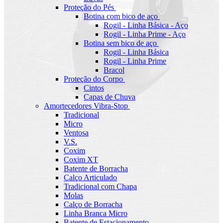
Proteção do Pés
Botina com bico de aço
Rogil - Linha Básica - Aço
Rogil - Linha Prime - Aço
Botina sem bico de aço
Rogil - Linha Básica
Rogil - Linha Prime
Bracol
Proteção do Corpo
Cintos
Capas de Chuva
Amortecedores Vibra-Stop
Tradicional
Micro
Ventosa
V.S.
Coxim
Coxim XT
Batente de Borracha
Calço Articulado
Tradicional com Chapa
Molas
Calço de Borracha
Linha Branca Micro
Batente de Estacionamento