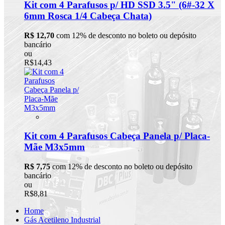
Kit com 4 Parafusos p/ HD SSD 3.5" (6#-32 X
6mm Rosca 1/4 Cabeça Chata)
R$ 12,70
com 12% de desconto no boleto ou depósito
bancário
ou
R$14,43
Kit com 4 Parafusos Cabeça Panela p/ Placa-
Mãe M3x5mm
R$ 7,75
com 12% de desconto no boleto ou depósito
bancário
ou
R$8,81
Home
Gás Acetileno Industrial