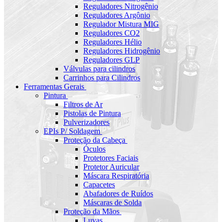
Reguladores Nitrogênio
Reguladores Argônio
Regulador Mistura MIG
Reguladores CO2
Reguladores Hélio
Reguladores Hidrogênio
Reguladores GLP
Válvulas para cilindros
Carrinhos para Cilindros
Ferramentas Gerais
Pintura
Filtros de Ar
Pistolas de Pintura
Pulverizadores
EPIs P/ Soldagem
Proteção da Cabeça
Óculos
Protetores Faciais
Protetor Auricular
Máscara Respiratória
Capacetes
Abafadores de Ruídos
Máscaras de Solda
Proteção da Mãos
Luvas