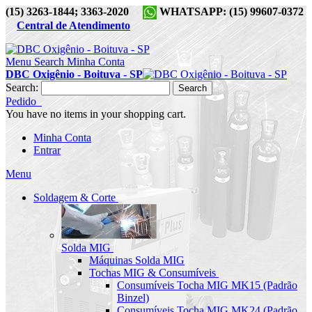
(15) 3263-1844; 3363-2020
WHATSAPP: (15) 99607-0372
Central de Atendimento
Menu
Search
Minha Conta
DBC Oxigênio - Boituva - SP
Search:
Search
Pedido
You have no items in your shopping cart.
Minha Conta
Entrar
Menu
Soldagem & Corte
Solda MIG
Máquinas Solda MIG
Tochas MIG & Consumíveis
Consumíveis Tocha MIG MK15 (Padrão
Binzel)
Consumíveis Tocha MIG MK24 (Padrão