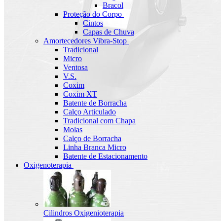
Bracol
Proteção do Corpo
Cintos
Capas de Chuva
Amortecedores Vibra-Stop
Tradicional
Micro
Ventosa
V.S.
Coxim
Coxim XT
Batente de Borracha
Calço Articulado
Tradicional com Chapa
Molas
Calço de Borracha
Linha Branca Micro
Batente de Estacionamento
Oxigenoterapia
Cilindros Oxigenioterapia