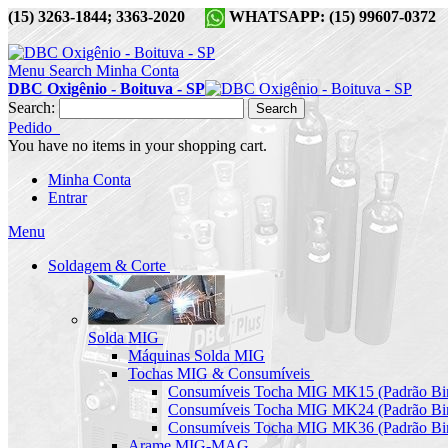
(15) 3263-1844; 3363-2020
WHATSAPP: (15) 99607-037
Menu
Search
Minha Conta
DBC Oxigênio - Boituva - SP
Search:
Search
Pedido
You have no items in your shopping cart.
Minha Conta
Entrar
Menu
Soldagem & Corte
Solda MIG
Máquinas Solda MIG
Tochas MIG & Consumíveis
Consumíveis Tocha MIG MK15 (Padrão Bin
Consumíveis Tocha MIG MK24 (Padrão Bin
Consumíveis Tocha MIG MK36 (Padrão Bin
Arame MIG-MAG