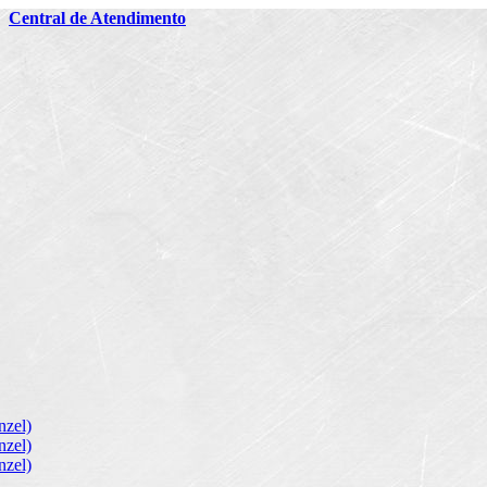
2
Central de Atendimento
zel)
zel)
zel)