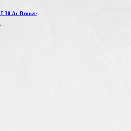
RI-30 Ar Bronze
io