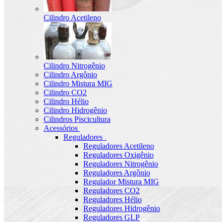
Cilindro Acetileno
Cilindro Nitrogênio
Cilindro Argônio
Cilindro Mistura MIG
Cilindro CO2
Cilindro Hélio
Cilindro Hidrogênio
Cilindros Piscicultura
Acessórios
Reguladores
Reguladores Acetileno
Reguladores Oxigênio
Reguladores Nitrogênio
Reguladores Argônio
Regulador Mistura MIG
Reguladores CO2
Reguladores Hélio
Reguladores Hidrogênio
Reguladores GLP