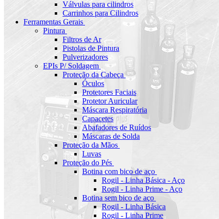
Válvulas para cilindros
Carrinhos para Cilindros
Ferramentas Gerais
Pintura
Filtros de Ar
Pistolas de Pintura
Pulverizadores
EPIs P/ Soldagem
Proteção da Cabeça
Óculos
Protetores Faciais
Protetor Auricular
Máscara Respiratória
Capacetes
Abafadores de Ruídos
Máscaras de Solda
Proteção da Mãos
Luvas
Proteção do Pés
Botina com bico de aço
Rogil - Linha Básica - Aço
Rogil - Linha Prime - Aço
Botina sem bico de aço
Rogil - Linha Básica
Rogil - Linha Prime